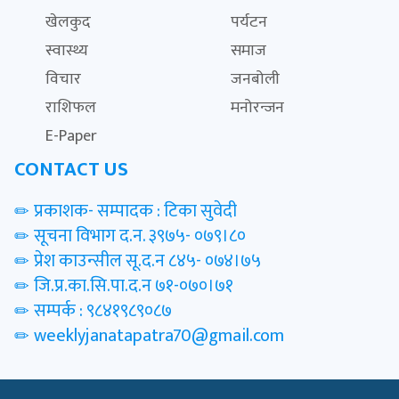
खेलकुद
पर्यटन
स्वास्थ्य
समाज
विचार
जनबोली
राशिफल
मनोरन्जन
E-Paper
CONTACT US
प्रकाशक- सम्पादक : टिका सुवेदी
सूचना विभाग द.न. ३९७५- ०७९।८०
प्रेश काउन्सील सू.द.न ८४५- ०७४।७५
जि.प्र.का.सि.पा.द.न ७१-०७०।७१
सम्पर्क : ९८४१९८९०८७
weeklyjanatapatra70@gmail.com