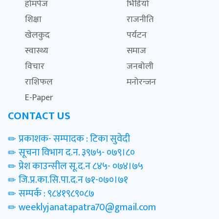
होमपेज
भिडियो
शिक्षा
राजनीति
खेलकुद
पर्यटन
स्वास्थ्य
समाज
विचार
जनबोली
राशिफल
मनोरन्जन
E-Paper
CONTACT US
प्रकाशक- सम्पादक : टिका सुवेदी
सूचना विभाग द.न. ३९७५- ०७९।८०
प्रेश काउन्सील सू.द.न ८४५- ०७४।७५
जि.प्र.का.सि.पा.द.न ७१-०७०।७१
सम्पर्क : ९८४१९८९०८७
weeklyjanatapatra70@gmail.com