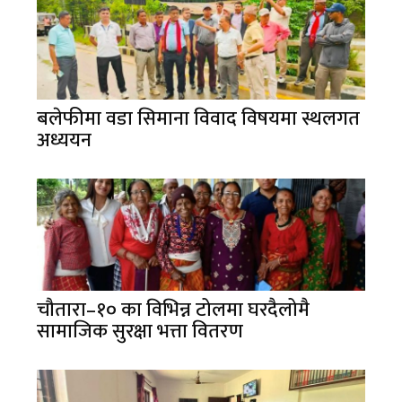
बलेफीमा वडा सिमाना विवाद विषयमा स्थलगत
अध्ययन
चौतारा–१० का विभिन्न टोलमा घरदैलोमै
सामाजिक सुरक्षा भत्ता वितरण