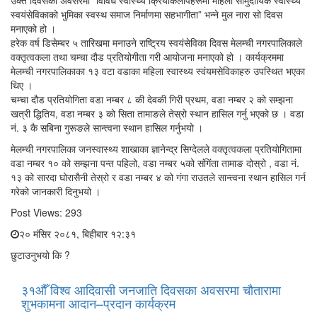
उक्त दिवसको अवसरमा “विविध स्वास्थ्य क्रियाकलापहरूमा महिला सामुदायिक स्वास्थ्य
स्वयंसेविकाको भुमिका स्वस्थ समाज निर्माणमा सहभागीता” भन्ने मुल नारा सो दिवस
मनाएको हो ।
हरेक वर्ष डिसेम्बर ५ तारिखमा मनाउने राष्ट्रिय स्वयंसेविका दिवस मेलम्ची नगरपालिकाले
वक्तृत्वकला तथा चम्चा दौड प्रतियोगीता गरी आयोजना मनाएको हो । कार्यक्रममा
मेलम्ची नगरपालिकाका १३ वटा वडाका महिला स्वास्थ्य स्वंयमसेविकाहरु उपस्थित भएका
थिए ।
चम्चा दौड प्रतियोगिता वडा नम्बर ८ की देवकी गिरी प्रथम, वडा नम्बर २ को सम्झना
खत्री द्धितिय, वडा नम्बर ३ को सिता तामाङले तेस्रो स्थान हासिल गर्नु भएको छ । वडा
नं. ३ कै सबिना गुरूङले सान्त्वना स्थान हासिल गर्नुभयो ।
मेलम्ची नगरपालिका जनस्वास्थ्य शाखाका ज्ञानेन्द्र सिग्देलले वक्तृत्वकला प्रतियोगितामा
वडा नम्बर १० को सम्झना पन्त पहिलो, वडा नम्बर ५को संगिंता तामाङ दोस्रो , वडा नं.
१३ को सारदा घोरासैनी तेस्रो र वडा नम्बर ४ को गंगा राउतले सान्त्वना स्थान हासिल गर्न
गरेको जानकारी दिनुभयो ।
Post Views:
293
२० मंसिर २०८१, बिहीबार १२:३१
छुटाउनुभयो कि ?
३१औँ विश्व आदिवासी जनजाति दिवसका अवसरमा चौतारामा
शुभकामना आदान–प्रदान कार्यक्रम