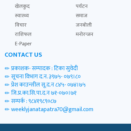
खेलकुद
पर्यटन
स्वास्थ्य
समाज
विचार
जनबोली
राशिफल
मनोरन्जन
E-Paper
CONTACT US
प्रकाशक- सम्पादक : टिका सुवेदी
सूचना विभाग द.न. ३९७५- ०७९।८०
प्रेश काउन्सील सू.द.न ८४५- ०७४।७५
जि.प्र.का.सि.पा.द.न ७१-०७०।७१
सम्पर्क : ९८४१९८९०८७
weeklyjanatapatra70@gmail.com