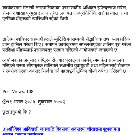
कार्यक्रममा मेलम्ची नगरपालिकाका प्रशासकीय अधिकृत झपेन्द्रराज खरेल,
रोजगार शाखा प्रमुख रञ्जन श्रेष्ठ लगायत जनप्रतिनिधि, सरोकारवाला तथा
प्रशिक्षार्थीहरूको उपस्थिति रहेको थियो।
तालिम अवधिभर सहभागीहरूले ब्युटिसियनसम्बन्धी सैद्धान्तिक तथा व्यावहारिक
ज्ञान हासिल गरेका थिए। समापन कार्यक्रममा सफलतापूर्वक तालिम पूरा गरेका
प्रशिक्षार्थीहरूलाई प्रमाणपत्र प्रदान गरिएको आयोजकले जनाएको छ।
आयोजकका अनुसार राष्ट्रिय रोजगार प्रवद्र्धन कार्यक्रममार्फत सञ्चालन
गरिएको यस्ता सीपमूलक तालिमले स्थानीय युवायुवती तथा महिलालाई रोजगार
र स्वरोजगारका अवसर सिर्जना गर्न महत्वपूर्ण भूमिका खेल्ने अपेक्षा गरिएको छ।
Post Views:
108
१९ असार २०८३, शुक्रबार १५:०२
छुटाउनुभयो कि ?
३१औँ विश्व आदिवासी जनजाति दिवसका अवसरमा चौतारामा शुभकामना
आदान–प्रदान कार्यक्रम