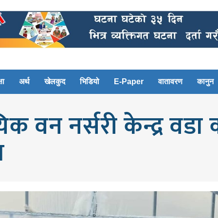
षा
अर्थ
खेलकुद
भिडियो
E-Paper
वातावरण
कानुन
िक वन नर्सरी केन्द्र वड
ण