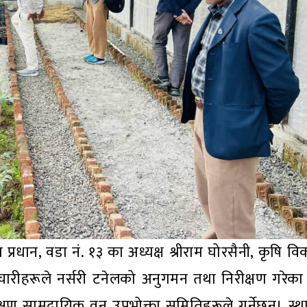
प्रधान, वडा नं. १३ का अध्यक्ष श्रीराम घोरसैनी, कृषि 
चारीहरूले नर्सरी टनेलको अनुगमन तथा निरीक्षण गरेक
रक्षण सामुदायिक वन उपभोक्ता समितिहरूले गर्नेछन्। स्