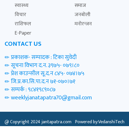
स्वास्थ्य
समाज
विचार
जनबोली
राशिफल
मनोरन्जन
E-Paper
CONTACT US
प्रकाशक- सम्पादक : टिका सुवेदी
सूचना विभाग द.न. ३९७५- ०७९।८०
प्रेश काउन्सील सू.द.न ८४५- ०७४।७५
जि.प्र.का.सि.पा.द.न ७१-०७०।७१
सम्पर्क : ९८४१९८९०८७
weeklyjanatapatra70@gmail.com
@ Copyright 2024
jantapatra.com
Powered by:VedanshiTech