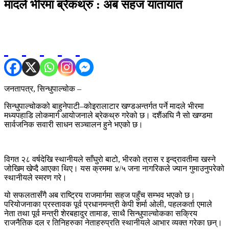
मादले भीरमा ब्रेकथ्रु : अब सहज यातायात
जनतापत्र, सिन्धुपाल्चोक –
सिन्धुपाल्चोकको बाहुनेपाटी–कोइरालाटार खण्डअन्तर्गत पर्ने मादले भीरमा
मध्यपहाडि लोकमार्ग आयोजनाले ब्रेकथ्रु गरेको छ। दशैंअघि नै सो खण्डमा
सार्वजनिक सवारी साधन सञ्चालन हुने भएको छ।
विगत २८ वर्षदेखि स्थानीयले साँघुरो बाटो, भीरको त्रास र इन्द्रावतीमा खस्ने
जोखिम खेप्दै आएका थिए। यस क्रममा ४/५ जना नागरिकले ज्यान गुमाउनुपरेको
स्थानीयले स्मरण गरे।
यो सफलतासँगै अब राष्ट्रिय राजमार्गमा सहज पहुँच सम्भव भएको छ।
परियोजनाका प्रस्तावक पूर्व प्रधानमन्त्री केपी शर्मा ओली, पहलकर्ता एमाले
नेता तथा पूर्व मन्त्री शेरबहादुर तामाङ, साथै सिन्धुपाल्चोकका सक्रिय
राजनैतिक दल र तिनिहरुका नेताहरुप्रति स्थानीयले आभार व्यक्त गरेका छन्।