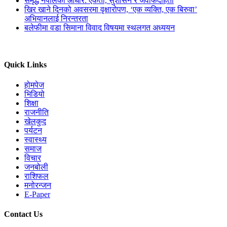
समृद्ध नेपालको आधार: एकता, सुशासन र जवाफदेहिता
खिर खाने दिनको अवसरमा वृक्षारोपण, ‘एक व्यक्ति, एक बिरुवा’
अभियानलाई निरन्तरता
बलेफीमा वडा सिमाना विवाद विषयमा स्थलगत अध्ययन
Quick Links
होमपेज
भिडियो
शिक्षा
राजनीति
खेलकुद
पर्यटन
स्वास्थ्य
समाज
विचार
जनबोली
राशिफल
मनोरन्जन
E-Paper
Contact Us