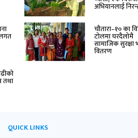
अभियानलाई निरन्
ाना
चौतारा–१० का विभ
थलगत
टोलमा घरदैलोमै
सामाजिक सुरक्षा भ
वितरण
गढीको
न तथा
QUICK LINKS