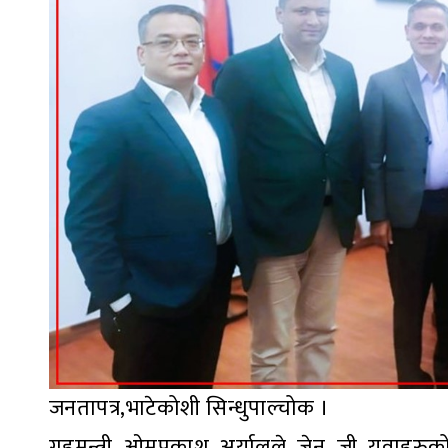
जनतापत्र,भाटेकोशी सिन्धुपाल्चोक ।
गृहमन्त्री ओमप्रकाश अर्यालले जेन–जी युवाहर