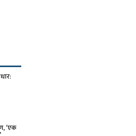
आधार:
पण, ‘एक
’