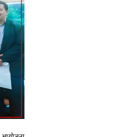
त् आयोजना