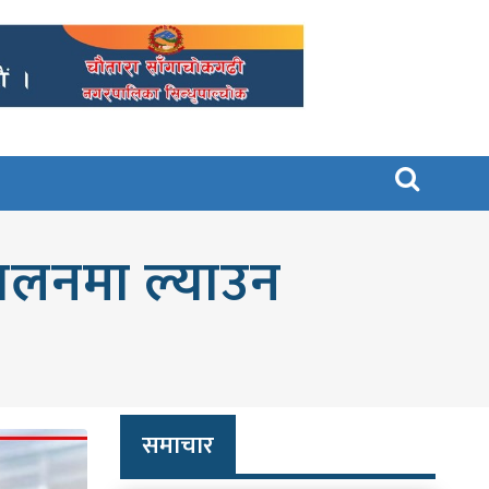

ालनमा ल्याउन
समाचार