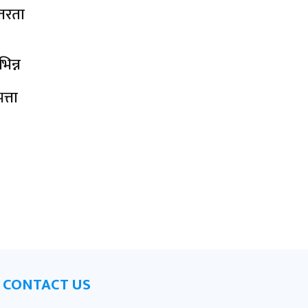
तरता
िन्न
त्ता
CONTACT US