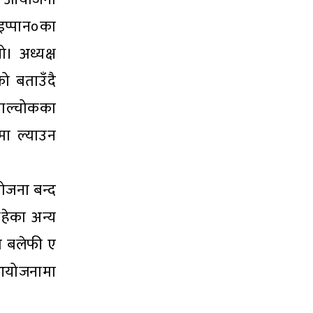
इप्पान०का
ो। अध्यक्ष
को बताउँदै
पाल्चोकका
मा ल्याउन
ोजना बन्द
हेका अन्य
ो बलेफी ए
 आयोजनामा