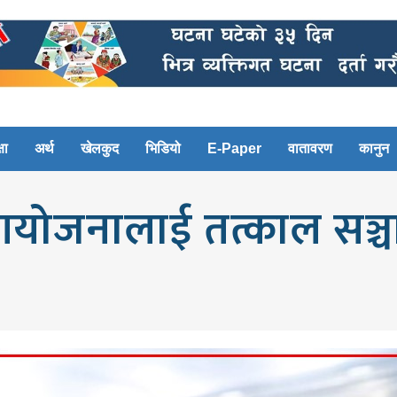
षा
अर्थ
खेलकुद
भिडियो
E-Paper
वातावरण
कानुन
आयोजनालाई तत्काल सञ्च