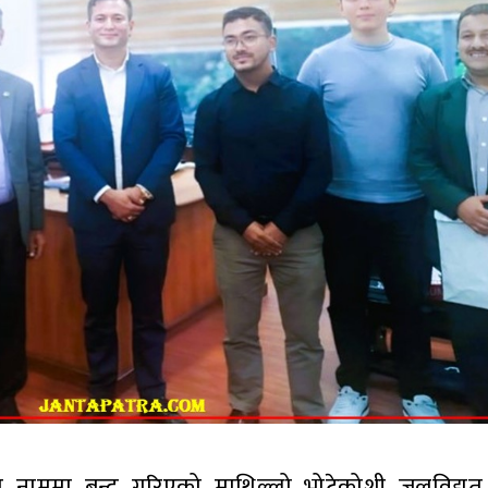
ुको नाममा बन्द गरिएको माथिल्लो भोटेकोशी जलविद्यु