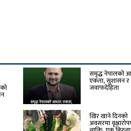
समृद्ध नेपालको 
एकता, सुशासन र
ूको
जवाफदेहिता
िन
खिर खाने दिनको
अवसरमा वृक्षारो
व्यक्ति, एक बिरुवा