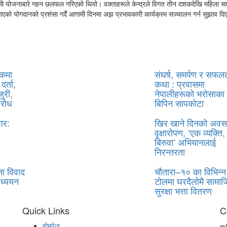
गामी योजनाबारे गहन छलफल गरिएको थियो। वक्ताहरूले केन्द्रले विगत तीन दशकदेखि महिला 
आएको योगदानको प्रशंसा गर्दै आगामी दिनमा अझ प्रभावकारी कार्यक्रम सञ्चालन गर्न सुझाव द
ोकमा
संघर्ष, समर्पण र सफल
र्ता,
कथा : प्रवासमा
जुरी,
नेपालीहरूको भरोसाका 
िरोध
बिपिन सापकोटा
ार:
खिर खाने दिनको अवस
वृक्षारोपण, ‘एक व्यक्ति
बिरुवा’ अभियानलाई
निरन्तरता
ा विवाद
चौतारा–१० का विभिन्न
ध्ययन
टोलमा घरदैलोमै सामा
सुरक्षा भत्ता वितरण
Quick Links
C
होमपेज