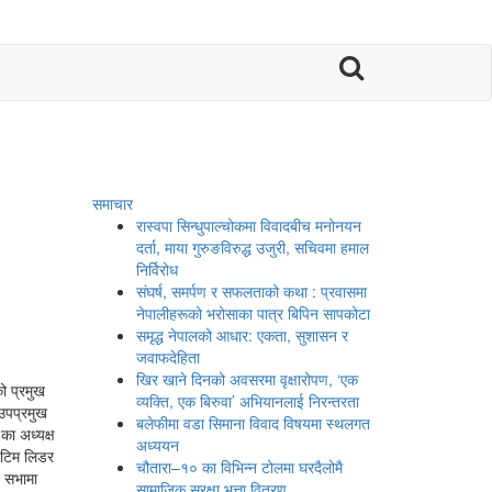

समाचार
रास्वपा सिन्धुपाल्चोकमा विवादबीच मनोनयन
दर्ता, माया गुरुङविरुद्ध उजुरी, सचिवमा हमाल
निर्विरोध
संघर्ष, समर्पण र सफलताको कथा : प्रवासमा
नेपालीहरूको भरोसाका पात्र बिपिन सापकोटा
समृद्ध नेपालको आधार: एकता, सुशासन र
जवाफदेहिता
खिर खाने दिनको अवसरमा वृक्षारोपण, ‘एक
ो प्रमुख
व्यक्ति, एक बिरुवा’ अभियानलाई निरन्तरता
 उपप्रमुख
बलेफीमा वडा सिमाना विवाद विषयमा स्थलगत
का अध्यक्ष
अध्ययन
ा टिम लिडर
चौतारा–१० का विभिन्न टोलमा घरदैलोमै
 सभामा
सामाजिक सुरक्षा भत्ता वितरण