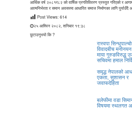
आर्थिक वर्ष २०८१र८२ को वार्षिक प्रगतिविवरण प्रस्तुत गरिएको र आ
आत्मनिर्भरता र समान अवसरमा आधारित समाज निर्माणका लागि पुर्याउँदै 
Post Views:
614
२५ आश्विन २०८२, शनिबार १९:३८
छुटाउनुभयो कि ?
रास्वपा सिन्धुपाल्च
विवादबीच मनोनयन द
माया गुरुङविरुद्ध उ
सचिवमा हमाल निर्व
समृद्ध नेपालको आध
एकता, सुशासन र
जवाफदेहिता
बलेफीमा वडा सिमान
विषयमा स्थलगत अ