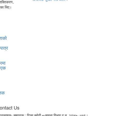
सशक्तिकरण,
िएका थिए।
ताको
पात्र
रमा
, एक
जिक
ontact Us
प्रकाशक- सम्पादक : टिका सुवेदी
सूचना विभाग द.न. ३९७५- ०७९।