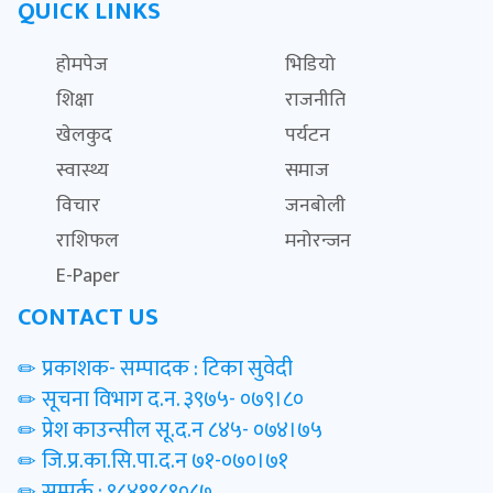
QUICK LINKS
होमपेज
भिडियो
शिक्षा
राजनीति
खेलकुद
पर्यटन
स्वास्थ्य
समाज
विचार
जनबोली
राशिफल
मनोरन्जन
E-Paper
CONTACT US
प्रकाशक- सम्पादक : टिका सुवेदी
सूचना विभाग द.न. ३९७५- ०७९।८०
प्रेश काउन्सील सू.द.न ८४५- ०७४।७५
जि.प्र.का.सि.पा.द.न ७१-०७०।७१
सम्पर्क : ९८४१९८९०८७