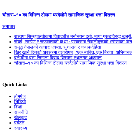
चौतारा–१० का विभिन्न टोलमा घरदैलोमै सामाजिक सुरक्षा भत्ता वितरण
समाचार
रास्वपा सिन्धुपाल्चोकमा विवादबीच मनोनयन दर्ता, माया गुरुङविरुद्ध उजुर
संघर्ष, समर्पण र सफलताको कथा : प्रवासमा नेपालीहरूको भरोसाका पात
समृद्ध नेपालको आधार: एकता, सुशासन र जवाफदेहिता
खिर खाने दिनको अवसरमा वृक्षारोपण, ‘एक व्यक्ति, एक बिरुवा’ अभियानल
बलेफीमा वडा सिमाना विवाद विषयमा स्थलगत अध्ययन
चौतारा–१० का विभिन्न टोलमा घरदैलोमै सामाजिक सुरक्षा भत्ता वितरण
Quick Links
होमपेज
भिडियो
शिक्षा
राजनीति
खेलकुद
पर्यटन
स्वास्थ्य