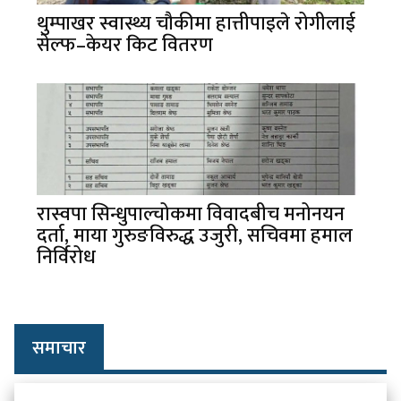
थुम्पाखर स्वास्थ्य चौकीमा हात्तीपाइले रोगीलाई
सेल्फ–केयर किट वितरण
रास्वपा सिन्धुपाल्चोकमा विवादबीच मनोनयन
दर्ता, माया गुरुङविरुद्ध उजुरी, सचिवमा हमाल
निर्विरोध
समाचार