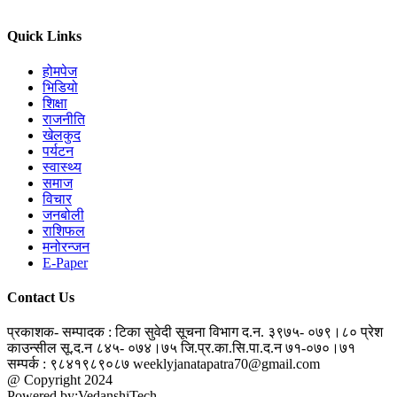
Quick Links
होमपेज
भिडियो
शिक्षा
राजनीति
खेलकुद
पर्यटन
स्वास्थ्य
समाज
विचार
जनबोली
राशिफल
मनोरन्जन
E-Paper
Contact Us
प्रकाशक- सम्पादक : टिका सुवेदी
सूचना विभाग द.न. ३९७५- ०७९।८०
प्रेश
काउन्सील सू.द.न ८४५- ०७४।७५
जि.प्र.का.सि.पा.द.न ७१-०७०।७१
सम्पर्क : ९८४१९८९०८७
weeklyjanatapatra70@gmail.com
@ Copyright 2024
jantapatra.com
Powered by:VedanshiTech