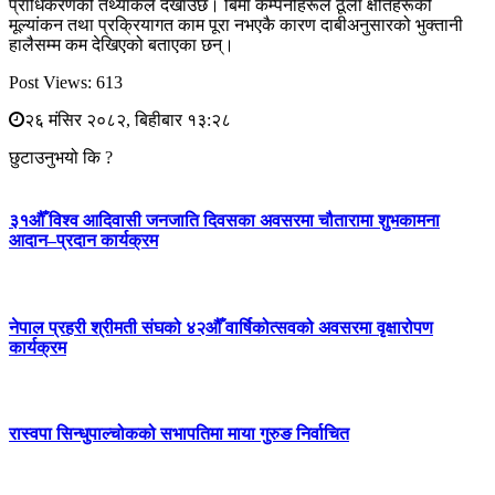
प्राधिकरणको तथ्यांकले देखाउँछ। बिमा कम्पनीहरूले ठूला क्षतिहरूको
मूल्यांकन तथा प्रक्रियागत काम पूरा नभएकै कारण दाबीअनुसारको भुक्तानी
हालैसम्म कम देखिएको बताएका छन्।
Post Views:
613
२६ मंसिर २०८२, बिहीबार १३:२८
छुटाउनुभयो कि ?
३१औँ विश्व आदिवासी जनजाति दिवसका अवसरमा चौतारामा शुभकामना
आदान–प्रदान कार्यक्रम
नेपाल प्रहरी श्रीमती संघको ४२औँ वार्षिकोत्सवको अवसरमा वृक्षारोपण
कार्यक्रम
रास्वपा सिन्धुपाल्चोकको सभापतिमा माया गुरुङ निर्वाचित