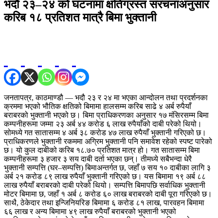
भदौ २३–२४ को घटनामा क्षतिग्रस्त संरचनाअनुसार
करिब १८ प्रतिशत मात्रै बिमा भुक्तानी
जनतापत्र, काठमाण्डौ — भदौ २३ र २४ मा भएका आन्दोलन तथा प्रदर्शनका
क्रममा भएको भौतिक क्षतिको बिमामा हालसम्म करिब साढे ४ अर्ब रुपैयाँ
बराबरको भुक्तानी भएको छ। बिमा प्राधिकरणका अनुसार १७ मंसिरसम्म बिमा
कम्पनीहरूमा जम्मा २३ अर्ब ४४ करोड ६ लाख रुपैयाँको दाबी परेको थियो।
सोमध्ये गत सातासम्म ४ अर्ब ३८ करोड ४७ लाख रुपैयाँ भुक्तानी गरिएको छ।
प्राधिकरणले भुक्तानी रकममा अग्रिम भुक्तानी पनि समावेश रहेको स्पष्ट पारेको
छ। यो कुल दाबीको करिब १८.७० प्रतिशत मात्र हो। गत सातासम्म बिमा
कम्पनीहरूमा ३ हजार ३ सय दाबी दर्ता भएका छन्। तीमध्ये सबैभन्दा धेरै
भुक्तानी सम्पत्ति (घर–सम्पत्ति) बिमाअन्तर्गत छ, जहाँ ७ सय १० दाबीका लागि ३
अर्ब २१ करोड ८९ लाख रुपैयाँ भुक्तानी गरिएको छ। यस बिमामा १९ अर्ब ८८
लाख रुपैयाँ बराबरको दाबी परेको थियो। सम्पत्ति बिमापछि सर्वाधिक भुक्तानी
मोटर बिमामा छ, जहाँ १ अर्ब ८ करोड ६० लाख बराबरको दाबी पूरा गरिएको छ।
साथै, ठेकेदार तथा इन्जिनियरिङ बिमामा ६ करोड ८१ लाख, पारवहन बिमामा
६६ लाख र अन्य बिमामा ४९ लाख रुपैयाँ बराबरको भुक्तानी भएको