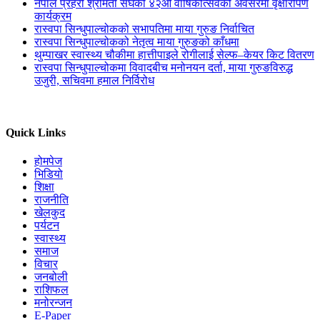
नेपाल प्रहरी श्रीमती संघको ४२औँ वार्षिकोत्सवको अवसरमा वृक्षारोपण
कार्यक्रम
रास्वपा सिन्धुपाल्चोकको सभापतिमा माया गुरुङ निर्वाचित
रास्वपा सिन्धुपाल्चोकको नेतृत्व माया गुरुङको काँधमा
थुम्पाखर स्वास्थ्य चौकीमा हात्तीपाइले रोगीलाई सेल्फ–केयर किट वितरण
रास्वपा सिन्धुपाल्चोकमा विवादबीच मनोनयन दर्ता, माया गुरुङविरुद्ध
उजुरी, सचिवमा हमाल निर्विरोध
Quick Links
होमपेज
भिडियो
शिक्षा
राजनीति
खेलकुद
पर्यटन
स्वास्थ्य
समाज
विचार
जनबोली
राशिफल
मनोरन्जन
E-Paper