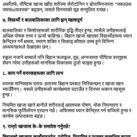
अर्कोतर्फ, पौष्टिक खाजा खाँदा शरीरमा सेरोटोनिन र डोपामिनजस्ता “जबउउथ
जयचmयलभक“ बढ्छन्, जसले दिनभरको मूड सन्तुलित राख्छ।
७. विद्यार्थी र बालबालिकाका लागि झन् महत्वपूर्ण
बालबालिका र किशोरहरूको शारीरिक वृद्धि तीव्र हुन्छ, त्यसैले उनीहरूलाई
अधिक पोषक तत्त्व र ऊर्जा चाहिन्छ। बिहान खाजा खाएका विद्यार्थीहरूमा ध्यान
केन्द्रित गर्ने क्षमता, स्मरण शक्ति र सिकाइ कौशल उच्च हुने विभिन्न
अध्ययनहरूले देखाएका छन्।
स्कूल नजाने बच्चाले पनि बिहान फलफूल, दूध, अन्नजस्ता पौष्टिक वस्तुहरू
सेवन गरेमा उनीहरूको मानसिक विकासमा ठुलो फाइदा हुन्छ।
८. काम गर्ने वयस्कहरूका लागि लाभ
वयस्क मानिसहरू प्रायः हतारमा बिहान घरबाट निस्किन्छन् र खाजा खान
भ्याउँदैनन्। यसले उनीहरूको कार्यक्षमता घटाउँछ र दिनभर थकान महसुस
हुन्छ।
नियमित खाजा खाने बानीले शरीरलाई आवश्यक पोषण, भोक नियन्त्रण र
मानसिक फुर्तिलोपन प्रदान गर्छ। अफिसमा ध्यान केन्द्रित गर्न सजिलो हुन्छ र
कार्यमा उत्पादकता बढ्छ।
९. राम्रो खाजामा के–के समावेश गर्नुपर्छ?
बिहानको खाजामा कार्बोहाइड्रेट, प्रोटिन, भिटामिन र फाइबर सन्तुलित रूपमा