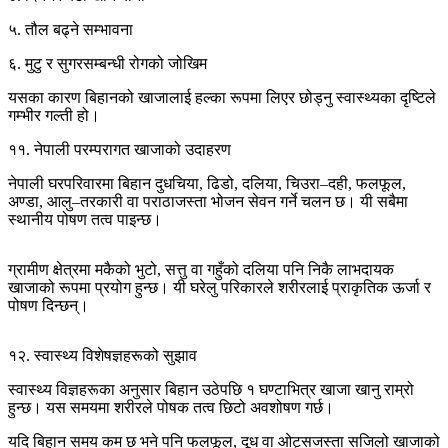
५. तौल बढ्ने सम्भावना
६. मुटु र सुगरसम्बन्धी रोगको जोखिम
यसका कारण बिहानको खाजालाई हल्का रूपमा लिएर छोड्नु स्वास्थ्यका दृष्टिले
गम्भीर गल्ती हो।
११. नेपाली परम्परागत खाजाको उदाहरण
नेपाली घरपरिवारमा बिहान दुधचिया, ढिडो, दलिया, चिउरा–दही, फलफूल,
अण्डा, आलु–तरकारी वा पराठाजस्ता भोजन सेवन गर्ने चलन छ। यी सबैमा
स्थानीय पोषण तत्व पाइन्छ।
ग्रामीण क्षेत्रमा मकैको भुटो, सत्तु वा गहुँको दलिया पनि निकै लाभदायक
खाजाको रूपमा प्रयोग हुन्छ। यी घरेलु परिकारले शरीरलाई प्राकृतिक ऊर्जा र
पोषण दिन्छन्।
१२. स्वास्थ्य विशेषज्ञहरूको सुझाव
स्वास्थ्य विज्ञहरूका अनुसार बिहान उठेपछि १ घण्टाभित्र खाजा खानु राम्रो
हुन्छ। यस समयमा शरीरले पोषक तत्व छिटो अवशोषण गर्छ।
यदि बिहान समय कम छ भने पनि फलफूल, दूध वा ओट्सजस्ता सजिलो खाजाको