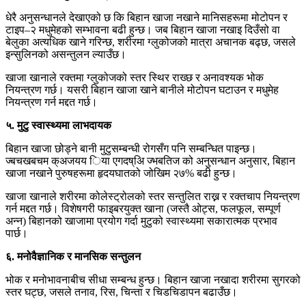
धेरै अनुसन्धानले देखाएको छ कि बिहान खाजा नखाने मानिसहरूमा मोटोपन र
टाइप–२ मधुमेहको सम्भावना बढी हुन्छ। जब बिहान खाजा नखाइ दिउँसो वा
बेलुका अत्यधिक खाने गरिन्छ, शरीरमा ग्लुकोजको मात्रा अचानक बढ्छ, जसले
इन्सुलिनको असन्तुलन ल्याउँछ।
खाजा खानाले रक्तमा ग्लुकोजको स्तर स्थिर राख्छ र अनावश्यक भोक
नियन्त्रण गर्छ। यसरी बिहान खाजा खाने बानीले मोटोपन घटाउन र मधुमेह
नियन्त्रण गर्न मद्दत गर्छ।
५. मुटु स्वास्थ्यमा लाभदायक
बिहान खाजा छोड्ने बानी मुटुसम्बन्धी रोगसँग पनि सम्बन्धित पाइन्छ।
ज्बचखबचम क्अजयय िया एगदष्अि ज्भबतिज को अनुसन्धान अनुसार, बिहान
खाजा नखाने पुरुषहरूमा हृदयघातको जोखिम २७% बढी हुन्छ।
खाजा खानाले शरीरमा कोलेस्ट्रोलको स्तर सन्तुलित राख्न र रक्तचाप नियन्त्रण
गर्न मद्दत गर्छ। विशेषगरी फाइबरयुक्त खाना (जस्तै ओट्स, फलफूल, सम्पूर्ण
अन्न) बिहानको खाजामा प्रयोग गर्दा मुटुको स्वास्थ्यमा सकारात्मक प्रभाव
पार्छ।
६. मनोवैज्ञानिक र मानसिक सन्तुलन
भोक र मनोभावनाबीच सीधा सम्बन्ध हुन्छ। बिहान खाजा नखादा शरीरमा सुगरको
स्तर घट्छ, जसले तनाव, रिस, चिन्ता र चिडचिडापन बढाउँछ।