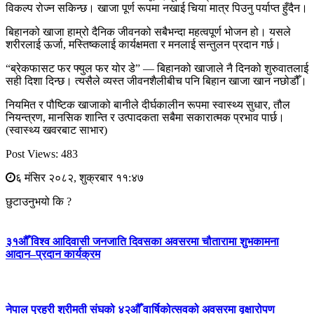
विकल्प रोज्न सकिन्छ। खाजा पूर्ण रूपमा नखाई चिया मात्र पिउनु पर्याप्त हुँदैन।
बिहानको खाजा हाम्रो दैनिक जीवनको सबैभन्दा महत्वपूर्ण भोजन हो। यसले
शरीरलाई ऊर्जा, मस्तिष्कलाई कार्यक्षमता र मनलाई सन्तुलन प्रदान गर्छ।
“ब्रेकफासट फर फ्युल फर योर डे” — बिहानको खाजाले नै दिनको शुरुवातलाई
सही दिशा दिन्छ। त्यसैले व्यस्त जीवनशैलीबीच पनि बिहान खाजा खान नछोडौँ।
नियमित र पौष्टिक खाजाको बानीले दीर्घकालीन रूपमा स्वास्थ्य सुधार, तौल
नियन्त्रण, मानसिक शान्ति र उत्पादकता सबैमा सकारात्मक प्रभाव पार्छ।
(स्वास्थ्य खवरबाट साभार)
Post Views:
483
६ मंसिर २०८२, शुक्रबार ११:४७
छुटाउनुभयो कि ?
३१औँ विश्व आदिवासी जनजाति दिवसका अवसरमा चौतारामा शुभकामना
आदान–प्रदान कार्यक्रम
नेपाल प्रहरी श्रीमती संघको ४२औँ वार्षिकोत्सवको अवसरमा वृक्षारोपण