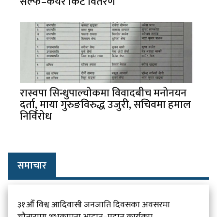
सेल्फ–केयर किट वितरण
रास्वपा सिन्धुपाल्चोकमा विवादबीच मनोनयन
दर्ता, माया गुरुङविरुद्ध उजुरी, सचिवमा हमाल
निर्विरोध
समाचार
३१औँ विश्व आदिवासी जनजाति दिवसका अवसरमा