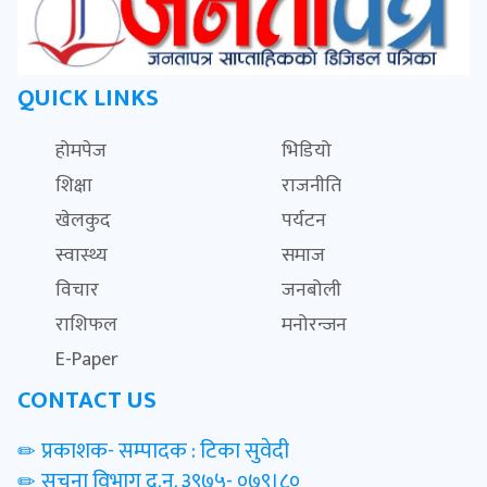
QUICK LINKS
होमपेज
भिडियो
शिक्षा
राजनीति
खेलकुद
पर्यटन
स्वास्थ्य
समाज
विचार
जनबोली
राशिफल
मनोरन्जन
E-Paper
CONTACT US
प्रकाशक- सम्पादक : टिका सुवेदी
सूचना विभाग द.न. ३९७५- ०७९।८०