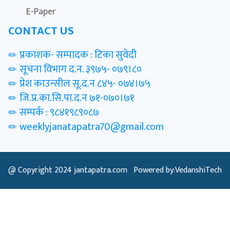
E-Paper
CONTACT US
प्रकाशक- सम्पादक : टिका सुवेदी
सूचना विभाग द.न. ३९७५- ०७९।८०
प्रेश काउन्सील सू.द.न ८४५- ०७४।७५
जि.प्र.का.सि.पा.द.न ७१-०७०।७१
सम्पर्क : ९८४१९८९०८७
weeklyjanatapatra70@gmail.com
@ Copyright 2024
jantapatra.com
Powered by:VedanshiTech