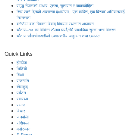
समृद्ध नेपालको आधार: एकता, सुशासन र जवाफदेहिता
खिर खाने दिनको अवसरमा वृक्षारोपण, ‘एक व्यक्ति, एक बिरुवा’ अभियानलाई
निरन्तरता
बलेफीमा वडा सिमाना विवाद विषयमा स्थलगत अध्ययन
चौतारा–१० का विभिन्न टोलमा घरदैलोमै सामाजिक सुरक्षा भत्ता वितरण
चौतारा साँगाचोकगढीको उच्चस्तरीय अनुगमन तथा छलफल
Quick Links
होमपेज
भिडियो
शिक्षा
राजनीति
खेलकुद
पर्यटन
स्वास्थ्य
समाज
विचार
जनबोली
राशिफल
मनोरन्जन
E-Paper