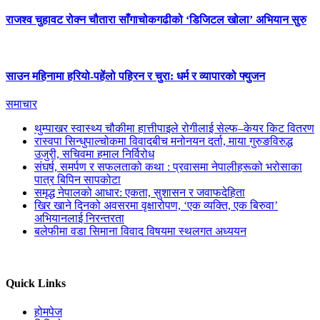
राजश्व चुहावट रोक्न चौतारा साँगाचोकगढीको ‘डिजिटल खोला’ अभियान सुरु
साउन महिनामा हरियो-पहेंलो पहिरन र चुरा: धर्म र व्यापारको फ्युजन
समाचार
थुम्पाखर स्वास्थ्य चौकीमा हात्तीपाइले रोगीलाई सेल्फ–केयर किट वितरण
रास्वपा सिन्धुपाल्चोकमा विवादबीच मनोनयन दर्ता, माया गुरुङविरुद्ध
उजुरी, सचिवमा हमाल निर्विरोध
संघर्ष, समर्पण र सफलताको कथा : प्रवासमा नेपालीहरूको भरोसाका
पात्र बिपिन सापकोटा
समृद्ध नेपालको आधार: एकता, सुशासन र जवाफदेहिता
खिर खाने दिनको अवसरमा वृक्षारोपण, ‘एक व्यक्ति, एक बिरुवा’
अभियानलाई निरन्तरता
बलेफीमा वडा सिमाना विवाद विषयमा स्थलगत अध्ययन
Quick Links
होमपेज