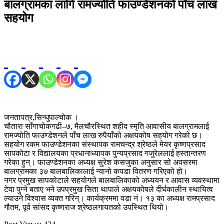
बालग्रामका लागि रामज्योति फाउण्डेशनको पाँच लाख
सहयोग
जनतापत्र,सिन्धुपाल्चोक ।
चौतारा साँगाचोकगढी–७, मैलचौरस्थित शहीद स्मृति आवासीय बालग्रामलाई
रामज्योति फाउण्डेशनले पाँच लाख रुपैयाँको अक्षयकोष सहयोग गरेको छ।
सहयोग रकम फाउण्डेशनका संस्थापक रामचन्द्र श्रेष्ठले मेयर कृष्णप्रसाद
सापकोटा र विद्यालयका प्रधानाध्यापक पुन्यप्रसाद गजुरेललाई हस्तान्तरण
गरेका हुन्। फाउण्डेशनका अध्यक्ष सुरेश कसजुका अनुसार सो अवसरमा
बालग्रामका ३७ बालबालिकालाई न्यानो कपडा वितरण गरिएको हो।
नगर प्रमुख सापकोटाले सहयोगले बालबालिकाको अध्ययन र आवास व्यवस्थामा
टेवा पुग्ने बताए भने उपप्रमुख सिता थापाले अक्षयकोषले दीर्घकालीन स्थायित्व
ल्याउने विश्वास व्यक्त गरिन्। कार्यक्रममा वडा नं। १३ का अध्यक्ष रामप्रसाद
गौतम, पूर्व सांसद कृष्णराज श्रेष्ठलगायतको उपस्थित थियो।