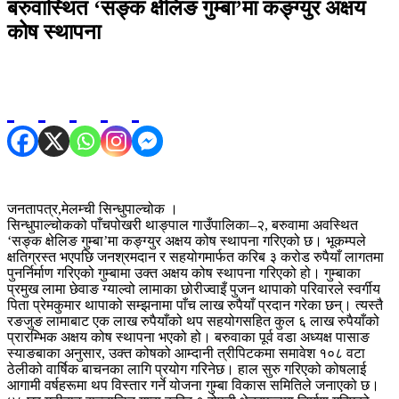
बरुवास्थित ‘सङ्क क्षेलिङ गुम्बा’मा कङ्ग्युर अक्षय
कोष स्थापना
जनतापत्र,मेलम्ची सिन्धुपाल्चोक ।
सिन्धुपाल्चोकको पाँचपोखरी थाङ्पाल गाउँपालिका–२, बरुवामा अवस्थित
‘सङ्क क्षेलिङ गुम्बा’मा कङ्ग्युर अक्षय कोष स्थापना गरिएको छ। भूकम्पले
क्षतिग्रस्त भएपछि जनश्रमदान र सहयोगमार्फत करिब ३ करोड रुपैयाँ लागतमा
पुनर्निर्माण गरिएको गुम्बामा उक्त अक्षय कोष स्थापना गरिएको हो। गुम्बाका
प्रमुख लामा छेवाङ ग्याल्वो लामाका छोरीज्वाइँ पुजन थापाको परिवारले स्वर्गीय
पिता प्रेमकुमार थापाको सम्झनामा पाँच लाख रुपैयाँ प्रदान गरेका छन्। त्यस्तै
रङजुङ लामाबाट एक लाख रुपैयाँको थप सहयोगसहित कुल ६ लाख रुपैयाँको
प्रारम्भिक अक्षय कोष स्थापना भएको हो। बरुवाका पूर्व वडा अध्यक्ष पासाङ
स्याङबाका अनुसार, उक्त कोषको आम्दानी त्रीपिटकमा समावेश १०८ वटा
ठेलीको वार्षिक बाचनका लागि प्रयोग गरिनेछ। हाल सुरु गरिएको कोषलाई
आगामी वर्षहरूमा थप विस्तार गर्ने योजना गुम्बा विकास समितिले जनाएको छ।