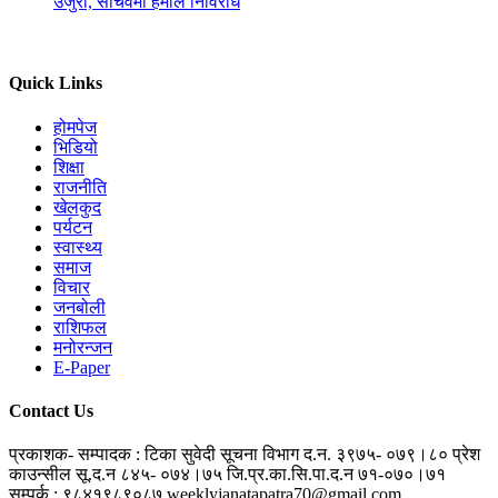
उजुरी, सचिवमा हमाल निर्विरोध
Quick Links
होमपेज
भिडियो
शिक्षा
राजनीति
खेलकुद
पर्यटन
स्वास्थ्य
समाज
विचार
जनबोली
राशिफल
मनोरन्जन
E-Paper
Contact Us
प्रकाशक- सम्पादक : टिका सुवेदी
सूचना विभाग द.न. ३९७५- ०७९।८०
प्रेश
काउन्सील सू.द.न ८४५- ०७४।७५
जि.प्र.का.सि.पा.द.न ७१-०७०।७१
सम्पर्क : ९८४१९८९०८७
weeklyjanatapatra70@gmail.com