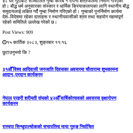
४८ घर गुठीबाट सञ्चालित गुम्बा करिब १ रोपनी क्षेत्रफलमा निर्माण गरिएको
हो। बौद्ध धर्म अनुसारका संस्कार र धार्मिक क्रियाकलापका लागि स्थानीय बौद्ध
समुदायलाई लक्षित गर्दै गुम्बा निर्माण गरिएको हो। गुम्बाको पुनर्निर्माण कार्यमा
देश–विदेशमा रहेका दाताहरू र स्थानीयवासीको श्रम तथा सहयोग महत्वपूर्ण
रहेको समितिले उल्लेख गरेको छ।
Post Views:
909
१५ कार्तिक २०८२, शुक्रबार ११:१६
छुटाउनुभयो कि ?
३१औँ विश्व आदिवासी जनजाति दिवसका अवसरमा चौतारामा शुभकामना
आदान–प्रदान कार्यक्रम
नेपाल प्रहरी श्रीमती संघको ४२औँ वार्षिकोत्सवको अवसरमा वृक्षारोपण
कार्यक्रम
रास्वपा सिन्धुपाल्चोकको सभापतिमा माया गुरुङ निर्वाचित