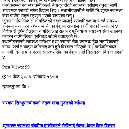
गराउने उद्देश्यले कार्यक्रम सञ्चालन गरिएको जनाइएको छ।
कार्यक्रममा स्वास्थ्यकर्मीहरूले सेवाग्राहीको स्वास्थ्य परीक्षण गर्नुका साथै
आवश्यक परामर्श समेत दिएका थिए। स्थानीयवासीले गाउँमै निःशुल्क स्वास्थ्य
सेवा पाउँदा राहत महसुस भएको बताएका छन्।
जुगल गाउँपालिकाले नागरिकको स्वास्थ्यलाई प्राथमिकतामा राख्दै समय–
समयमा यस्ता स्वास्थ्यसम्बन्धी कार्यक्रम सञ्चालन गर्दै आएको जनाएको छ।
विशेषगरी दुर्गम क्षेत्रका नागरिकलाई सहज र पहुँचयोग्य स्वास्थ्य सेवा उपलब्ध
गराउन गाउँपालिका प्रतिबद्ध रहेको बताइएको छ।
स्थानीयस्तरमै स्वास्थ्य परीक्षण तथा परामर्श सेवा उपलब्ध हुँदा नागरिकलाई
समय, खर्च र यात्रा कठिनाइ कम हुने विश्वास गरिएको छ। गाउँपालिकाले
आगामी दिनमा पनि यस्ता स्वास्थ्य सेवा कार्यक्रमलाई निरन्तरता दिने जनाएको
छ।
Post Views:
99
११ जेष्ठ २०८३, सोमबार १३:४४
छुटाउनुभयो कि ?
रास्वपा सिन्धुपाल्चोकको नेतृत्व माया गुरुङको काँधमा
थुम्पाखर स्वास्थ्य चौकीमा हात्तीपाइले रोगीलाई सेल्फ–केयर किट वितरण