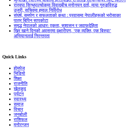
रास्वपा सिन्धुपाल्चोकमा विवादबीच मनोनयन दर्ता, माया गुरुङविरुद्ध
उजुरी, सचिवमा हमाल निर्विरोध
संघर्ष, समर्पण र सफलताको कथा : प्रवासमा नेपालीहरूको भरोसाका
पात्र बिपिन सापकोटा
समृद्ध नेपालको आधार: एकता, सुशासन र जवाफदेहिता
खिर खाने दिनको अवसरमा वृक्षारोपण, ‘एक व्यक्ति, एक बिरुवा’
अभियानलाई निरन्तरता
Quick Links
होमपेज
भिडियो
शिक्षा
राजनीति
खेलकुद
पर्यटन
स्वास्थ्य
समाज
विचार
जनबोली
राशिफल
मनोरन्जन