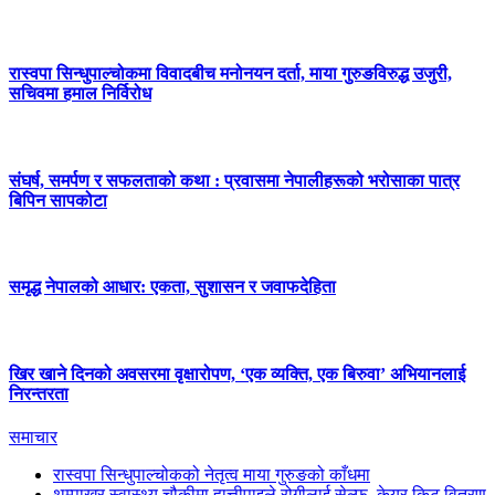
रास्वपा सिन्धुपाल्चोकमा विवादबीच मनोनयन दर्ता, माया गुरुङविरुद्ध उजुरी,
सचिवमा हमाल निर्विरोध
संघर्ष, समर्पण र सफलताको कथा : प्रवासमा नेपालीहरूको भरोसाका पात्र
बिपिन सापकोटा
समृद्ध नेपालको आधार: एकता, सुशासन र जवाफदेहिता
खिर खाने दिनको अवसरमा वृक्षारोपण, ‘एक व्यक्ति, एक बिरुवा’ अभियानलाई
निरन्तरता
समाचार
रास्वपा सिन्धुपाल्चोकको नेतृत्व माया गुरुङको काँधमा
थुम्पाखर स्वास्थ्य चौकीमा हात्तीपाइले रोगीलाई सेल्फ–केयर किट वितरण