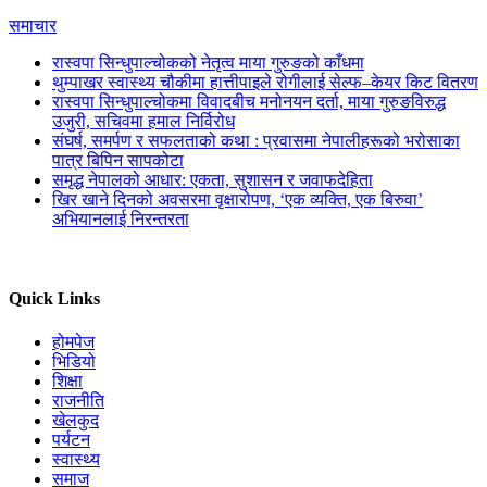
समाचार
रास्वपा सिन्धुपाल्चोकको नेतृत्व माया गुरुङको काँधमा
थुम्पाखर स्वास्थ्य चौकीमा हात्तीपाइले रोगीलाई सेल्फ–केयर किट वितरण
रास्वपा सिन्धुपाल्चोकमा विवादबीच मनोनयन दर्ता, माया गुरुङविरुद्ध
उजुरी, सचिवमा हमाल निर्विरोध
संघर्ष, समर्पण र सफलताको कथा : प्रवासमा नेपालीहरूको भरोसाका
पात्र बिपिन सापकोटा
समृद्ध नेपालको आधार: एकता, सुशासन र जवाफदेहिता
खिर खाने दिनको अवसरमा वृक्षारोपण, ‘एक व्यक्ति, एक बिरुवा’
अभियानलाई निरन्तरता
Quick Links
होमपेज
भिडियो
शिक्षा
राजनीति
खेलकुद
पर्यटन
स्वास्थ्य
समाज