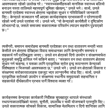
आवश्यकता रहेको उल्लेख गरे। “स्वास्थ्यकर्मीहरूको मानसिक स्वास्थ्य बलियो
बनाउन यस्ता तालिमले महत्त्वपूर्ण भूमिका खेल्छन्,” उनले भने। साथै, उनले
बागमती प्रदेशमा स्वास्थ्य क्षेत्रमा भइरहेका सुधार र गतिविधिबारे जानकारी
दिए। केन्द्रले सञ्चालन गर्दै आएका कार्यक्रमहरू प्रभावकारी र प्रेरणादायी
रहेको भन्दै उनले प्रशंसा गरे। उनले भने, “यो केन्द्रको कार्यशैली र दृष्टिकोण
लोभलाग्दो छ, जसले समाजमा सकारात्मक परिवर्तन ल्याउन सहयोग पु¥याएको
छ।”
त्यसैगरी, समापन समारोहमा बागमती प्रदेशका वन तथा वातावरण मन्त्री भरत
केसीले वन क्षेत्रमा देखिएका विवाद समाधानका लागि केन्द्रसँग समन्वय र
सहकार्य गर्ने प्रतिबद्धता जनाए। उनले वन क्षेत्रको दिगो उपयोग र संरक्षणमार्फत
मुलुकको समृद्धि हासिल गर्न सकिने बताए। “सरकार वन तथा वातावरण क्षेत्रमा
सुधार गर्न चाहन्छ, र यसका लागि प्राकृतिक स्रोत द्वन्द्व रूपान्तरण केन्द्रको
विशेषज्ञता र भिजनको आवश्यकता छ,” उनले भने। उनले वन क्षेत्रको विकास र
संरक्षणमा सरोकारवालाहरू एकजुट भएर लाग्नुपर्नेमा जोड दिए। साथै, उनले
प्राकृतिक स्रोतको उपयोग र संरक्षणमा स्थानीय समुदायको सहभागिता र
सहकार्यले दीर्घकालीन प्रभाव पार्ने विश्वास व्यक्त गरे।
कार्यक्रममा केन्द्रका कार्यकारी निर्देशक चुपबहादुर थापाले संस्थाको
स्थापनाकालदेखिको यात्रा, चुनौती, उपलब्धि र भावी योजनाबारे प्रस्तुति दिए।
उनले सकारात्मक सोचको विकास, सामाजिक मेलमिलाप र दिगो शान्तिका लागि