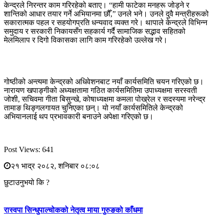
केन्द्रले निरन्तर काम गरिरहेको बताए। “हामी फाटेका मनहरू जोड्ने र
शान्तिको आधार तयार गर्ने अभियानमा छौँ,” उनले भने। उनले दुवै मन्त्रीहरूको
सकारात्मक पहल र सहयोगप्रति धन्यवाद व्यक्त गरे। थापाले केन्द्रले विभिन्न
समुदाय र सरकारी निकायसँग सहकार्य गर्दै सामाजिक सद्भाव सहितको
मेलमिलाप र दिगो विकासका लागि काम गरिरहेको उल्लेख गरे।
गोष्ठीको अन्त्यमा केन्द्रको अधिवेशनबाट नयाँ कार्यसमिति चयन गरिएको छ।
नारायण खपाङ्गीको अध्यक्षतामा गठित कार्यसमितिमा उपाध्यक्षमा सरस्वती
जोशी, सचिवमा गीता बिसुन्खे, कोषाध्यक्षमा कमला पोख्रेल र सदस्यमा नरेन्द्र
तामाङ थिङ्गलगायत चुनिएका छन्। यो नयाँ कार्यसमितिले केन्द्रको
अभियानलाई थप प्रभावकारी बनाउने अपेक्षा गरिएको छ।
Post Views:
641
२१ भाद्र २०८२, शनिबार ०८:०८
छुटाउनुभयो कि ?
रास्वपा सिन्धुपाल्चोकको नेतृत्व माया गुरुङको काँधमा