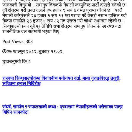
जानकारी दिनुभयो। समानुपातिकतर्फ नेपाली कम्युनिष्ट पार्टी दोस्रो बनेको छ।
दुबै क्षेत्रमा गरी उक्त दलले २५ हजार ९ सय ४९ मत प्राप्त गरेको छ। यस्तै
नेपाली कांग्रेसले २४ हजार १ सय १९ मत प्राप्त गर्दै तेस्रो स्थान हासिल गर्दा
नेकपा एमालेले २३ हजार ४ सय ८२ मत प्राप्त गरी चौथो स्थानमा रहेको छ।
सिन्धुपाल्चोकका दुबै प्रतिनिधि सभा क्षेत्रमा समानुपातिकतर्फ ५७र५७ वटा
राजनीतिक दल सहभागी भएका थिए।
Post Views:
303
२७ फाल्गुन २०८२, बुधबार १९:०२
छुटाउनुभयो कि ?
रास्वपा सिन्धुपाल्चोकमा विवादबीच मनोनयन दर्ता, माया गुरुङविरुद्ध उजुरी,
सचिवमा हमाल निर्विरोध
संघर्ष, समर्पण र सफलताको कथा : प्रवासमा नेपालीहरूको भरोसाका पात्र
बिपिन सापकोटा