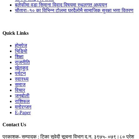
बलेफीमा वडा सिमाना विवाद विषयमा स्थलगत अध्ययन
चौतारा–१० का विभिन्न टोलमा घरदैलोमै सामाजिक सुरक्षा भत्ता वितरण
Quick Links
होमपेज
भिडियो
शिक्षा
राजनीति
खेलकुद
पर्यटन
स्वास्थ्य
समाज
विचार
जनबोली
राशिफल
मनोरन्जन
E-Paper
Contact Us
प्रकाशक- सम्पादक : टिका सुवेदी
सूचना विभाग द.न. ३९७५- ०७९।८०
प्रेश