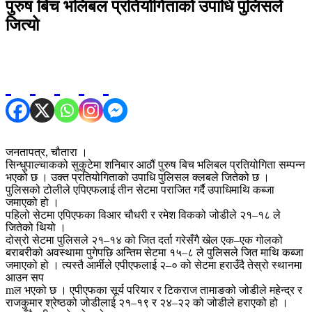
पुरुष बिच भलिबल प्रतियोगिताको उपाधि पुलिसले
जित्यो
जनतापत्र, चौतारा ।
सिन्धुपाल्चाकको सुकुटेमा शनिबार आठौं पुरुष बिच भलिबल प्रतियोगिता सम्पन्न
भएको छ । उक्त प्रतियोगिताको उपाधि पुलिसल क्लबले जितेको छ ।
पुलिसको टोलीले एपिएफलाई तीन सेटमा पराजित गर्दै उपाधिमाथि कब्जा
जमाएको हो ।
पहिलो सेटमा एपिएफका विआर चौधरी र रमेश विकको जोडीले २१–१८ ले
जितेको थियो ।
दोस्रो सेटमा पुलिसले २१–१४ को जित दर्ता गरेसँगै खेल एक–एक गोलको
बराबरीको अवस्थामा पुगेपछि अन्तिम सेटमा १५–८ ले पुलिसले जित माथि कब्जा
जमाएको हो । त्यस्तै आर्मीले एपीएफलाई २–० को सेटमा हराउँदै तेस्रो स्थानमा
आउन सप
mल भएको छ । एपीएफका सूर्य परियार र टिकराज तामाङको जोडीले महेन्द्र र
राजकुमार श्रेष्ठको जोडीलाई २१–१९ र २४–२२ को जोडीले हराएको हो ।