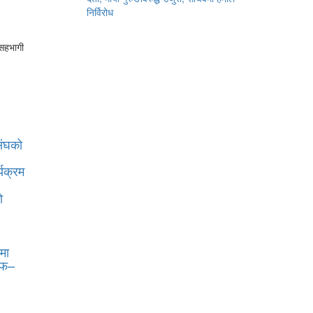
निर्विरोध
 सहभागी
संघको
्यक्रम
ो
ीमा
ल्फ–