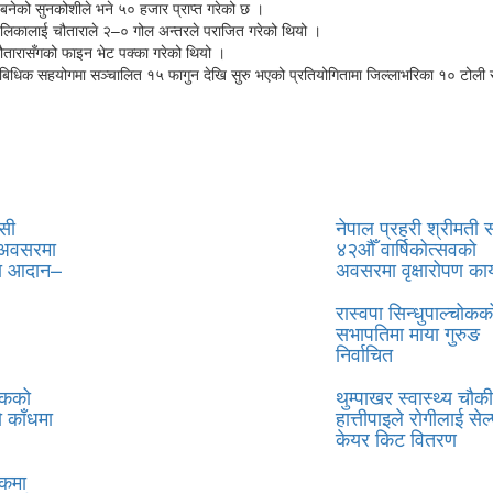
 बनेको सुनकोशीले भने ५० हजार प्राप्त गरेको छ ।
लिकालाई चौताराले २–० गोल अन्तरले पराजित गरेको थियो ।
 चौतारासँगको फाइन भेट पक्का गरेको थियो ।
बिधिक सहयोगमा सञ्चालित १५ फागुन देखि सुरु भएको प्रतियोगितामा जिल्लाभरिका १० टोली
सी
नेपाल प्रहरी श्रीमती 
अवसरमा
४२औँ वार्षिकोत्सवको
ना आदान–
अवसरमा वृक्षारोपण कार
रास्वपा सिन्धुपाल्चोकक
सभापतिमा माया गुरुङ
निर्वाचित
चोकको
थुम्पाखर स्वास्थ्य चौक
ो काँधमा
हात्तीपाइले रोगीलाई से
केयर किट वितरण
ोकमा