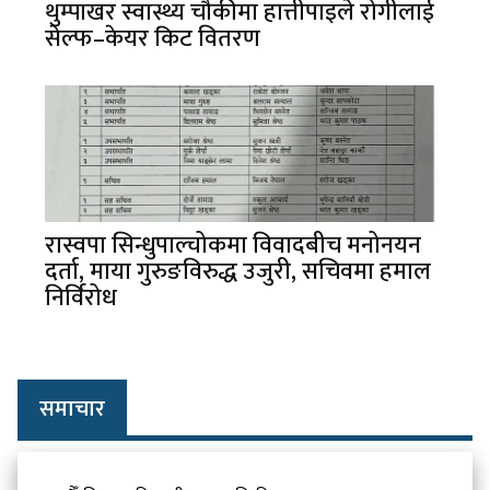
थुम्पाखर स्वास्थ्य चौकीमा हात्तीपाइले रोगीलाई
सेल्फ–केयर किट वितरण
रास्वपा सिन्धुपाल्चोकमा विवादबीच मनोनयन
दर्ता, माया गुरुङविरुद्ध उजुरी, सचिवमा हमाल
निर्विरोध
समाचार