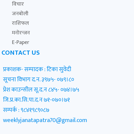
विचार
जनबोली
राशिफल
मनोरन्जन
E-Paper
CONTACT US
प्रकाशक- सम्पादक : टिका सुवेदी
सूचना विभाग द.न. ३९७५- ०७९।८०
प्रेश काउन्सील सू.द.न ८४५- ०७४।७५
जि.प्र.का.सि.पा.द.न ७१-०७०।७१
सम्पर्क : ९८४१९८९०८७
weeklyjanatapatra70@gmail.com