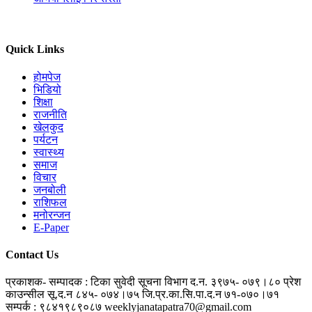
Quick Links
होमपेज
भिडियो
शिक्षा
राजनीति
खेलकुद
पर्यटन
स्वास्थ्य
समाज
विचार
जनबोली
राशिफल
मनोरन्जन
E-Paper
Contact Us
प्रकाशक- सम्पादक : टिका सुवेदी
सूचना विभाग द.न. ३९७५- ०७९।८०
प्रेश
काउन्सील सू.द.न ८४५- ०७४।७५
जि.प्र.का.सि.पा.द.न ७१-०७०।७१
सम्पर्क : ९८४१९८९०८७
weeklyjanatapatra70@gmail.com