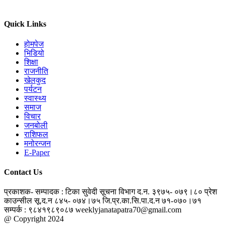
Quick Links
होमपेज
भिडियो
शिक्षा
राजनीति
खेलकुद
पर्यटन
स्वास्थ्य
समाज
विचार
जनबोली
राशिफल
मनोरन्जन
E-Paper
Contact Us
प्रकाशक- सम्पादक : टिका सुवेदी
सूचना विभाग द.न. ३९७५- ०७९।८०
प्रेश
काउन्सील सू.द.न ८४५- ०७४।७५
जि.प्र.का.सि.पा.द.न ७१-०७०।७१
सम्पर्क : ९८४१९८९०८७
weeklyjanatapatra70@gmail.com
@ Copyright 2024
jantapatra.com