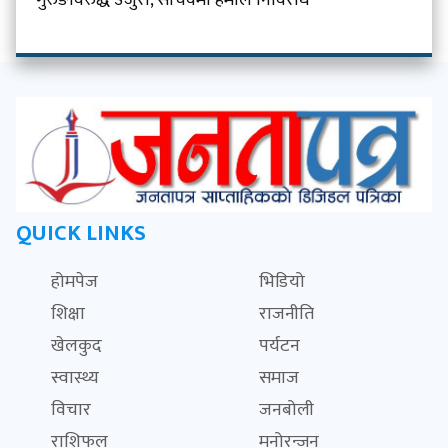
गुरुङविरुद्ध उजुरी, सचिवमा हमाल निर्विरोध
QUICK LINKS
होमपेज
भिडियो
शिक्षा
राजनीति
खेलकुद
पर्यटन
स्वास्थ्य
समाज
विचार
जनबोली
राशिफल
मनोरन्जन