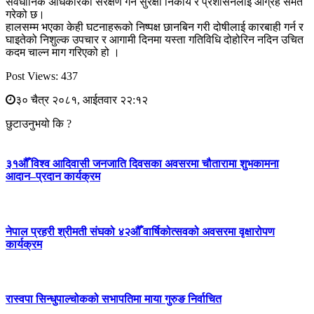
संवैधानिक अधिकारको संरक्षण गर्न सुरक्षा निकाय र प्रशासनलाई आग्रह समेत
गरेको छ।
हालसम्म भएका केही घटनाहरूको निष्पक्ष छानबिन गरी दोषीलाई कारबाही गर्न र
घाइतेको निशुल्क उपचार र आगामी दिनमा यस्ता गतिविधि दोहोरिन नदिन उचित
कदम चाल्न माग गरिएको हो ।
Post Views:
437
३० चैत्र २०८१, आईतवार २२:१२
छुटाउनुभयो कि ?
३१औँ विश्व आदिवासी जनजाति दिवसका अवसरमा चौतारामा शुभकामना
आदान–प्रदान कार्यक्रम
नेपाल प्रहरी श्रीमती संघको ४२औँ वार्षिकोत्सवको अवसरमा वृक्षारोपण
कार्यक्रम
रास्वपा सिन्धुपाल्चोकको सभापतिमा माया गुरुङ निर्वाचित