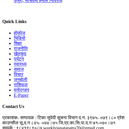
उजुरी, सचिवमा हमाल निर्विरोध
Quick Links
होमपेज
भिडियो
शिक्षा
राजनीति
खेलकुद
पर्यटन
स्वास्थ्य
समाज
विचार
जनबोली
राशिफल
मनोरन्जन
E-Paper
Contact Us
प्रकाशक- सम्पादक : टिका सुवेदी
सूचना विभाग द.न. ३९७५- ०७९।८०
प्रेश
काउन्सील सू.द.न ८४५- ०७४।७५
जि.प्र.का.सि.पा.द.न ७१-०७०।७१
सम्पर्क : ९८४१९८९०८७
weeklyjanatapatra70@gmail.com