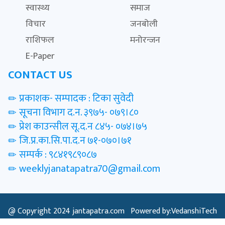
स्वास्थ्य
समाज
विचार
जनबोली
राशिफल
मनोरन्जन
E-Paper
CONTACT US
प्रकाशक- सम्पादक : टिका सुवेदी
सूचना विभाग द.न. ३९७५- ०७९।८०
प्रेश काउन्सील सू.द.न ८४५- ०७४।७५
जि.प्र.का.सि.पा.द.न ७१-०७०।७१
सम्पर्क : ९८४१९८९०८७
weeklyjanatapatra70@gmail.com
@ Copyright 2024
jantapatra.com
Powered by:VedanshiTech