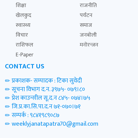
शिक्षा
राजनीति
खेलकुद
पर्यटन
स्वास्थ्य
समाज
विचार
जनबोली
राशिफल
मनोरन्जन
E-Paper
CONTACT US
प्रकाशक- सम्पादक : टिका सुवेदी
सूचना विभाग द.न. ३९७५- ०७९।८०
प्रेश काउन्सील सू.द.न ८४५- ०७४।७५
जि.प्र.का.सि.पा.द.न ७१-०७०।७१
सम्पर्क : ९८४१९८९०८७
weeklyjanatapatra70@gmail.com