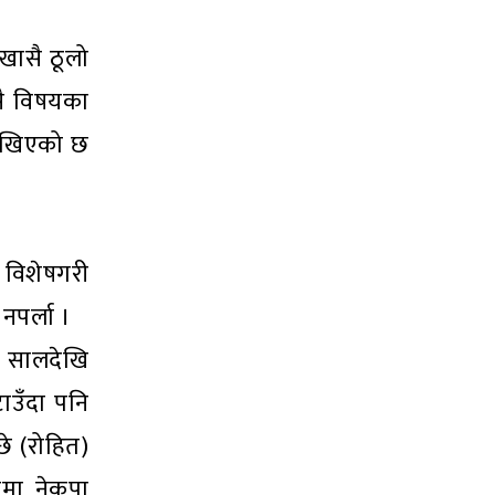
 खासै ठूलो
यसै विषयका
 देखिएको छ
। विशेषगरी
नपर्ला ।
३१ सालदेखि
टाउँदा पनि
छे (रोहित)
मा नेकपा