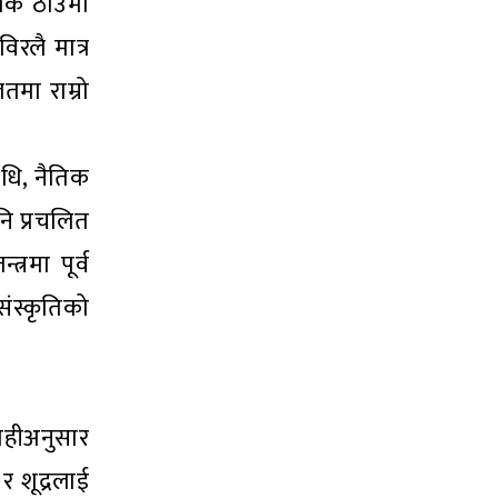
ीक ठाउँमा
िरलै मात्र
तमा राम्रो
वधि, नैतिक
ि प्रचलित
्रमा पूर्व
संस्कृतिको
ोहीअनुसार
र शूद्रलाई