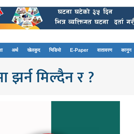
षा
अर्थ
खेलकुद
भिडियो
E-Paper
वातावरण
कानुन
ा झर्न मिल्दैन र ?