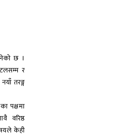
बनेको छ ।
होटलसम्म र
नयाँ तरङ्ग
नका पक्षमा
ै वरिष्ठ
षयले केही