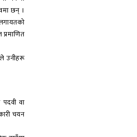
्वमा छन् ।
ी. लगायतको
ल प्रमाणित
रले उनीहरू
ो पदवी वा
िकारी चयन