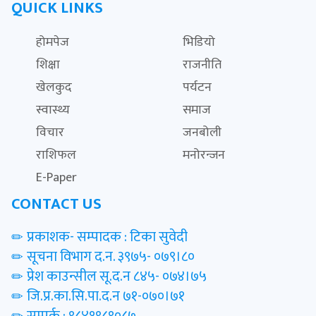
QUICK LINKS
होमपेज
भिडियो
शिक्षा
राजनीति
खेलकुद
पर्यटन
स्वास्थ्य
समाज
विचार
जनबोली
राशिफल
मनोरन्जन
E-Paper
CONTACT US
प्रकाशक- सम्पादक : टिका सुवेदी
सूचना विभाग द.न. ३९७५- ०७९।८०
प्रेश काउन्सील सू.द.न ८४५- ०७४।७५
जि.प्र.का.सि.पा.द.न ७१-०७०।७१