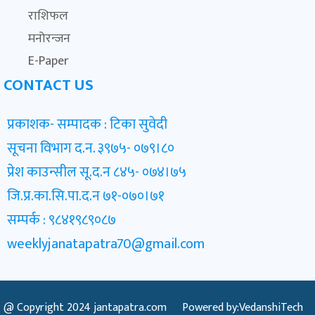
राशिफल
मनोरन्जन
E-Paper
CONTACT US
प्रकाशक- सम्पादक : टिका सुवेदी
सूचना विभाग द.न. ३९७५- ०७९।८०
प्रेश काउन्सील सू.द.न ८४५- ०७४।७५
जि.प्र.का.सि.पा.द.न ७१-०७०।७१
सम्पर्क : ९८४१९८९०८७
weeklyjanatapatra70@gmail.com
@ Copyright 2024
jantapatra.com
Powered by:VedanshiTech