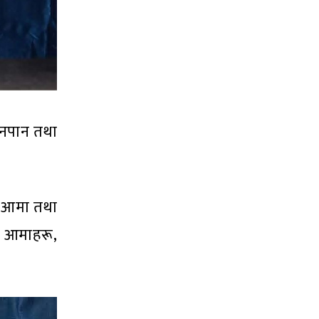
तनपान तथा
।
का आमा तथा
ा आमाहरू,
।