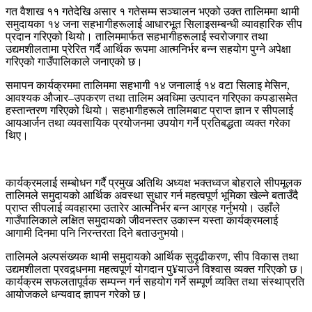
गत वैशाख ११ गतेदेखि असार १ गतेसम्म सञ्चालन भएको उक्त तालिममा थामी
समुदायका १४ जना सहभागीहरूलाई आधारभूत सिलाइसम्बन्धी व्यावहारिक सीप
प्रदान गरिएको थियो। तालिममार्फत सहभागीहरूलाई स्वरोजगार तथा
उद्यमशीलतामा प्रेरित गर्दै आर्थिक रूपमा आत्मनिर्भर बन्न सहयोग पुग्ने अपेक्षा
गरिएको गाउँपालिकाले जनाएको छ।
समापन कार्यक्रममा तालिममा सहभागी १४ जनालाई १४ वटा सिलाइ मेसिन,
आवश्यक औजार–उपकरण तथा तालिम अवधिमा उत्पादन गरिएका कपडासमेत
हस्तान्तरण गरिएको थियो। सहभागीहरूले तालिमबाट प्राप्त ज्ञान र सीपलाई
आयआर्जन तथा व्यवसायिक प्रयोजनमा उपयोग गर्ने प्रतिबद्धता व्यक्त गरेका
थिए।
कार्यक्रमलाई सम्बोधन गर्दै प्रमुख अतिथि अध्यक्ष भक्तध्वज बोहराले सीपमूलक
तालिमले समुदायको आर्थिक अवस्था सुधार गर्न महत्वपूर्ण भूमिका खेल्ने बताउँदै
प्राप्त सीपलाई व्यवहारमा उतारेर आत्मनिर्भर बन्न आग्रह गर्नुभयो। उहाँले
गाउँपालिकाले लक्षित समुदायको जीवनस्तर उकास्न यस्ता कार्यक्रमलाई
आगामी दिनमा पनि निरन्तरता दिने बताउनुभयो।
तालिमले अल्पसंख्यक थामी समुदायको आर्थिक सुदृढीकरण, सीप विकास तथा
उद्यमशीलता प्रवद्र्धनमा महत्वपूर्ण योगदान पु¥याउने विश्वास व्यक्त गरिएको छ।
कार्यक्रम सफलतापूर्वक सम्पन्न गर्न सहयोग गर्ने सम्पूर्ण व्यक्ति तथा संस्थाप्रति
आयोजकले धन्यवाद ज्ञापन गरेको छ।