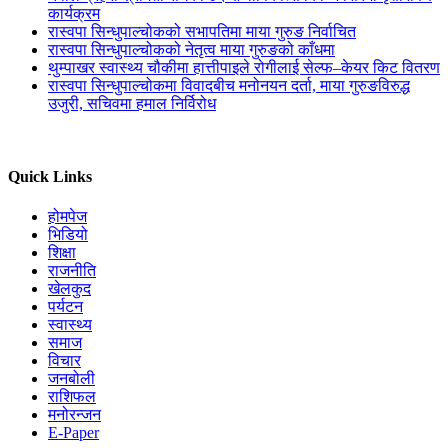
कार्यक्रम
रास्वपा सिन्धुपाल्चोकको सभापतिमा माया गुरुङ निर्वाचित
रास्वपा सिन्धुपाल्चोकको नेतृत्व माया गुरुङको काँधमा
थुम्पाखर स्वास्थ्य चौकीमा हात्तीपाइले रोगीलाई सेल्फ–केयर किट वितरण
रास्वपा सिन्धुपाल्चोकमा विवादबीच मनोनयन दर्ता, माया गुरुङविरुद्ध
उजुरी, सचिवमा हमाल निर्विरोध
Quick Links
होमपेज
भिडियो
शिक्षा
राजनीति
खेलकुद
पर्यटन
स्वास्थ्य
समाज
विचार
जनबोली
राशिफल
मनोरन्जन
E-Paper