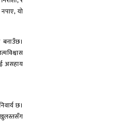
 निराशा, र
 नपाए, यो
ल बनाउँछ।
त्मविश्वास
लाई असहाय
निवार्य छ।
खुलस्तसँग