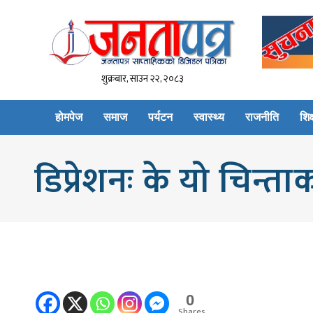
शुक्रबार, साउन २२, २०८३
होमपेज
समाज
पर्यटन
स्वास्थ्य
राजनीति
शिक्
डिप्रेशनः के यो चिन्
0
Shares