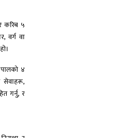
भर करिब ५
, वर्ग वा
 हो।
नेपालको ४
 सेवाहरू,
त गर्नु, र