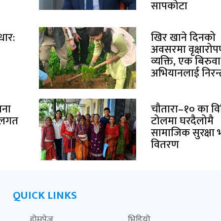
सापकोटा
धार:
खिर खाने दिनको
अवसरमा वृक्षारो
व्यक्ति, एक बिरुवा
अभियानलाई निरन्
ाना
चौतारा–१० का विभ
थलगत
टोलमा घरदैलोमै
सामाजिक सुरक्षा भ
वितरण
QUICK LINKS
होमपेज
भिडियो