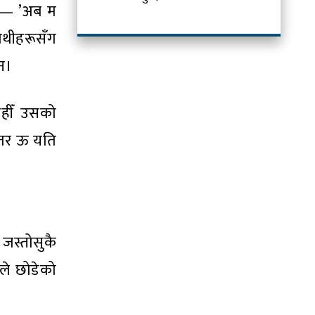
यो— ’अब म
ाथीहरूसँग
एन।
हीँ उसको
, तर ऊ यति
जस्तोसुकै
ले छोडेको