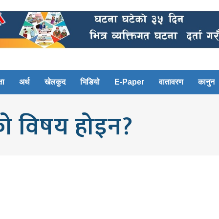
षा
अर्थ
खेलकुद
भिडियो
E-Paper
वातावरण
कानुन
ताको विषय होइन?