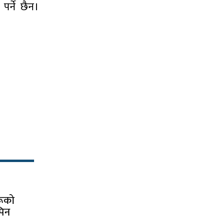
र्ने छैन।
:
रूको
पिन