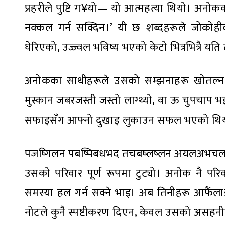
प्रहरीले पुष्टि ग¥यो— यो आत्महत्या थियो। अन
नक्कल गर्न सक्दिन।’ यी छ शब्दहरूले जोकोही
घेरिएको, उज्ज्वल भविष्य भएको केटो भित्रभित्रै यत
अनोकका साथीहरूले उसको सम्झनाहरू खोतल्न 
मुस्कान जबरजस्ती जस्तो लाग्थ्यो, वा ऊ चुपचाप भ
सफाइसँग आफ्नो दुखाइ लुकाउन सफल भएको थियो क
पजष्गिलन पबष्पिबधभद तचबष्लष्लन अयलअभच
उसको परिवार पूर्ण रूपमा टुट्यो। अनोक नै परि
समस्या हल गर्न सक्ने भाइ। अब तिनीहरू आफैंलाई
नोटले कुनै स्पष्टीकरण दिएन, केवल उसको असहनीय