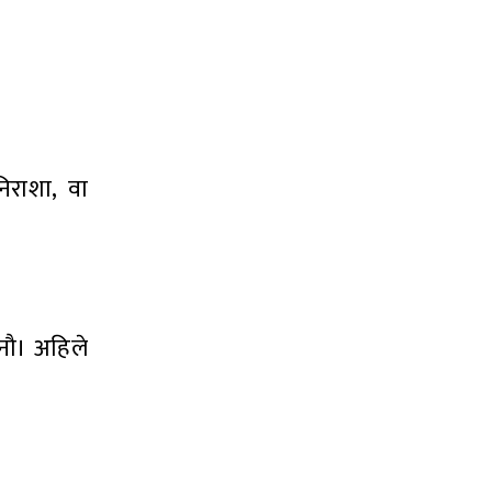
िराशा, वा
नौ। अहिले