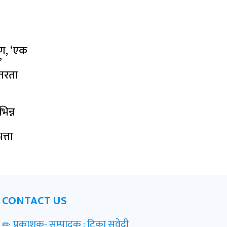
पण, ‘एक
’
तरता
िन्न
त्ता
CONTACT US
प्रकाशक- सम्पादक : टिका सुवेदी