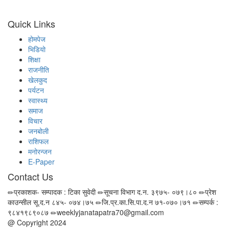
Quick Links
होमपेज
भिडियो
शिक्षा
राजनीति
खेलकुद
पर्यटन
स्वास्थ्य
समाज
विचार
जनबोली
राशिफल
मनोरन्जन
E-Paper
Contact Us
प्रकाशक- सम्पादक : टिका सुवेदी
सूचना विभाग द.न. ३९७५- ०७९।८०
प्रेश
काउन्सील सू.द.न ८४५- ०७४।७५
जि.प्र.का.सि.पा.द.न ७१-०७०।७१
सम्पर्क :
९८४१९८९०८७
weeklyjanatapatra70@gmail.com
@ Copyright 2024
jantapatra.com