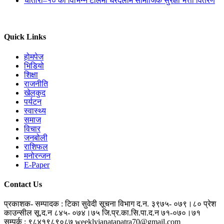
चौतारा–१० का विभिन्न टोलमा घरदैलोमै सामाजिक सुरक्षा भत्ता वितरण
Quick Links
होमपेज
भिडियो
शिक्षा
राजनीति
खेलकुद
पर्यटन
स्वास्थ्य
समाज
विचार
जनबोली
राशिफल
मनोरन्जन
E-Paper
Contact Us
प्रकाशक- सम्पादक : टिका सुवेदी
सूचना विभाग द.न. ३९७५- ०७९।८०
प्रेश
काउन्सील सू.द.न ८४५- ०७४।७५
जि.प्र.का.सि.पा.द.न ७१-०७०।७१
सम्पर्क : ९८४१९८९०८७
weeklyjanatapatra70@gmail.com