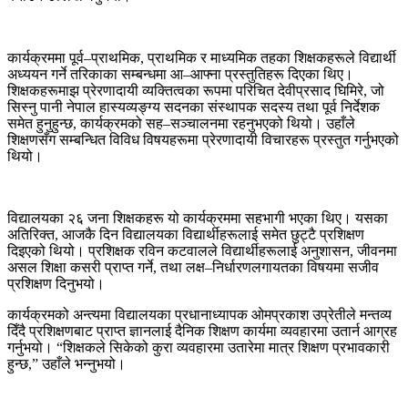
कार्यक्रममा पूर्व–प्राथमिक, प्राथमिक र माध्यमिक तहका शिक्षकहरूले विद्यार्थी
अध्ययन गर्ने तरिकाका सम्बन्धमा आ–आफ्ना प्रस्तुतिहरू दिएका थिए।
शिक्षकहरूमाझ प्रेरणादायी व्यक्तित्वका रूपमा परिचित देवीप्रसाद घिमिरे, जो
सिस्नु पानी नेपाल हास्यव्यङ्ग्य सदनका संस्थापक सदस्य तथा पूर्व निर्देशक
समेत हुनुहुन्छ, कार्यक्रमको सह–सञ्चालनमा रहनुभएको थियो। उहाँले
शिक्षणसँग सम्बन्धित विविध विषयहरूमा प्रेरणादायी विचारहरू प्रस्तुत गर्नुभएको
थियो।
विद्यालयका २६ जना शिक्षकहरू यो कार्यक्रममा सहभागी भएका थिए। यसका
अतिरिक्त, आजकै दिन विद्यालयका विद्यार्थीहरूलाई समेत छुट्टै प्रशिक्षण
दिइएको थियो। प्रशिक्षक रविन कटवालले विद्यार्थीहरूलाई अनुशासन, जीवनमा
असल शिक्षा कसरी प्राप्त गर्ने, तथा लक्ष–निर्धारणलगायतका विषयमा सजीव
प्रशिक्षण दिनुभयो।
कार्यक्रमको अन्त्यमा विद्यालयका प्रधानाध्यापक ओमप्रकाश उप्रेतीले मन्तव्य
दिँदै प्रशिक्षणबाट प्राप्त ज्ञानलाई दैनिक शिक्षण कार्यमा व्यवहारमा उतार्न आग्रह
गर्नुभयो। “शिक्षकले सिकेको कुरा व्यवहारमा उतारेमा मात्र शिक्षण प्रभावकारी
हुन्छ,” उहाँले भन्नुभयो।