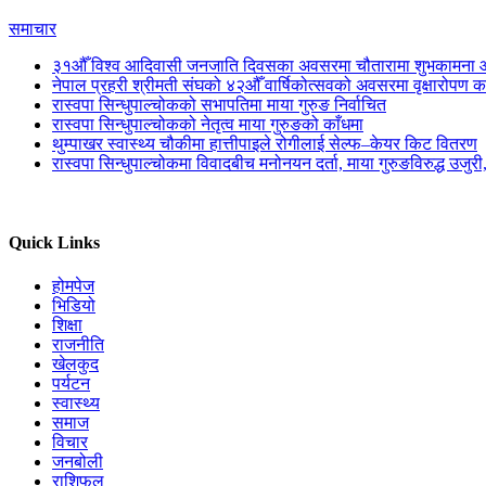
समाचार
३१औँ विश्व आदिवासी जनजाति दिवसका अवसरमा चौतारामा शुभकामना आ
नेपाल प्रहरी श्रीमती संघको ४२औँ वार्षिकोत्सवको अवसरमा वृक्षारोपण का
रास्वपा सिन्धुपाल्चोकको सभापतिमा माया गुरुङ निर्वाचित
रास्वपा सिन्धुपाल्चोकको नेतृत्व माया गुरुङको काँधमा
थुम्पाखर स्वास्थ्य चौकीमा हात्तीपाइले रोगीलाई सेल्फ–केयर किट वितरण
रास्वपा सिन्धुपाल्चोकमा विवादबीच मनोनयन दर्ता, माया गुरुङविरुद्ध उजुर
Quick Links
होमपेज
भिडियो
शिक्षा
राजनीति
खेलकुद
पर्यटन
स्वास्थ्य
समाज
विचार
जनबोली
राशिफल