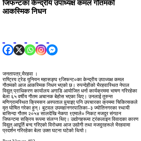
जिफन्टका केन्द्रीय उपाध्यक्ष कमल गौतमको
आकस्मिक निधन
जनतापत्र,भैरहवा ।
राष्ट्रिय ट्रेड युनियन महासङ्घ ९जिफन्ट०का केन्द्रीय उपाध्यक्ष कमल
गौतमको आज आकस्मिक निधन भएको छ। रुपन्देहीको भैरहवास्थित नेपाल
विद्युत् प्राधिकरण कार्यालय अगाडि आयोजित धर्ना कार्यक्रममा भाषण गरिरहेका
बेला ६५ वर्षीय गौतम अचानक बेहोस भएका थिए। उनलाई तुरुन्त
मणिग्रामस्थित क्रिमसन अस्पताल पुर्‍याइए पनि उपचारका क्रममा चिकित्सकले
मृत घोषित गरेका हुन्। बुटवल उपमहानगरपालिका–३ ज्योतिनगरका स्थायी
बासिन्दा गौतम २०५४ सालदेखि नेकपा ९एमाले० निकट मजदुर संगठन
जिफन्टमा सक्रिय रूपमा संलग्न थिए। उद्योगहरूमा ट्रंकलाइन विवादका कारण
विद्युत् आपूर्ति बन्द गरिएको विरोधमा आज उद्योगी तथा मजदुरहरूले भैरहवामा
प्रदर्शन गरिरहेका बेला उक्त घटना घटेको थियो।