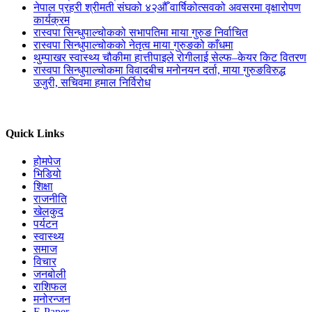
नेपाल प्रहरी श्रीमती संघको ४२औँ वार्षिकोत्सवको अवसरमा वृक्षारोपण
कार्यक्रम
रास्वपा सिन्धुपाल्चोकको सभापतिमा माया गुरुङ निर्वाचित
रास्वपा सिन्धुपाल्चोकको नेतृत्व माया गुरुङको काँधमा
थुम्पाखर स्वास्थ्य चौकीमा हात्तीपाइले रोगीलाई सेल्फ–केयर किट वितरण
रास्वपा सिन्धुपाल्चोकमा विवादबीच मनोनयन दर्ता, माया गुरुङविरुद्ध
उजुरी, सचिवमा हमाल निर्विरोध
Quick Links
होमपेज
भिडियो
शिक्षा
राजनीति
खेलकुद
पर्यटन
स्वास्थ्य
समाज
विचार
जनबोली
राशिफल
मनोरन्जन
E-Paper