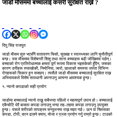
जाडो मौसममा बच्चालाई कसरी सुरक्षित राख्ने ?
दिपु सिंह राजपुत
जाडो मौसम सुरु भएसँगै वातावरण चिसो, सुख्खा र स्वास्थ्यका लागि चुनौतीपूर्ण
बन्छ। यस मौसममा विशेषगरी शिशु तथा साना बच्चाहरू बढी जोखिममा पर्छन्।
बच्चाको रोग प्रतिरोधात्मक क्षमता पूर्ण रूपमा विकास भइसकेको हुँदैन, जसका
कारण उनीहरू रुघाखोकी, निमोनिया, ज्वरो, छालाको समस्या जस्ता विभिन्न
रोगहरूको सिकार हुन सक्छन्। त्यसैले जाडो मौसममा बच्चालाई सुरक्षित राख्न
अभिभावकले विशेष सावधानी अपनाउनु अत्यन्त आवश्यक हुन्छ।
१. न्यानो कपडाको सही प्रयोग
जाडोमा बच्चालाई न्यानो राख्नु सबैभन्दा पहिलो र महत्वपूर्ण उपाय हो। बच्चालाई
एकैचोटि धेरै बाक्ला कपडा लगाउनु भन्दा तह–तहमा कपडा लगाउनु उपयुक्त
हुन्छ। यसले शरीरको तापक्रम सन्तुलनमा राख्न मद्दत गर्छ। ऊन वा फ्लिसका
कपडा, टोपी, कान ढाक्ने क्याप, मोजा र पञ्जा प्रयोग गर्नु राम्रो हुन्छ। टाउको