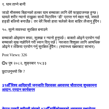
९. घाम ताप्ने बानी
जाडो मौसममा बिहानको हल्का घाम बच्चाका लागि धेरै फाइदाजनक हुन्छ।
घामले शरीर न्यानो राख्नुका साथै भिटामिन ‘डी’ प्राप्त गर्न मद्दत गर्छ, जसले
हड्डी बलियो बनाउँछ। तर धेरै चिसो हावा चलेको बेला बाहिर लैजानु हुँदैन।
१०. सुत्ने व्यवस्था सुरक्षित बनाउने
बच्चाको ओछ्यान सफा, सुक्खा र न्यानो हुनुपर्छ। बाक्लो ओढ्ने प्रयोग गर्दा
बच्चाको मुख नछोपिने गरी ध्यान दिनु पर्छ। नवजात शिशुका लागि अत्यधिक
ओढ्ने र तकिया प्रयोग गर्नु सुरक्षित हुँदैन। (स्वास्थ्य खबरबाट साभार)
Post Views:
326
४ पुष २०८२, शुक्रबार १५:३३
छुटाउनुभयो कि ?
३१औँ विश्व आदिवासी जनजाति दिवसका अवसरमा चौतारामा शुभकामना
आदान–प्रदान कार्यक्रम
नेपाल प्रहरी श्रीमती संघको ४२औँ वार्षिकोत्सवको अवसरमा वृक्षारोपण