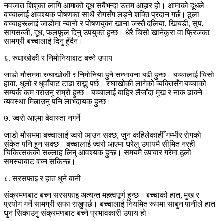
नवजात शिशुका लागि आमाको दूध सबैभन्दा उत्तम आहार हो। आमाको दूधले
बच्चालाई आवश्यक पोषणका साथै रोगसँग लड्ने शक्ति प्रदान गर्छ। ठूला
बच्चाहरूलाई जाडोमा न्यानो र पोषणयुक्त खाना जस्तै दलिया, खिचडी, सुप,
सागसब्जी, दूध, फलफूल दिनु उपयुक्त हुन्छ। धेरै चिसो खानेकुरा वा फ्रिजका
सामग्री बच्चालाई दिनु हुँदैन।
६. रुघाखोकी र निमोनियाबाट बच्ने उपाय
जाडो मौसममा रुघाखोकी र निमोनिया हुने सम्भावना बढी हुन्छ। बच्चालाई चिसो
हावा, धुलो र धुवाँबाट टाढा राख्नु पर्छ। रुघाखोकी लागेको व्यक्तिसँग बच्चाको
सम्पर्क कम गराउनु राम्रो हुन्छ। बच्चालाई बाहिर लैजाँदा मुख र नाक ढाक्ने
व्यवस्था मिलाउनु पनि लाभदायक हुन्छ।
७. ज्वरो आएमा बेवास्ता नगर्ने
जाडो मौसममा बच्चालाई ज्वरो आउन सक्छ, जुन कहिलेकाहीँ गम्भीर रोगको
संकेत पनि हुन सक्छ। बच्चालाई ज्वरो आएमा घरेलु उपायमै सीमित नरही
चिकित्सकको सल्लाह लिनु आवश्यक हुन्छ। समयमै उपचार गरेमा ठूलो
समस्याबाट बच्न सकिन्छ।
८. सरसफाइ र हात धुने बानी
संक्रमणबाट बच्न सरसफाइ अत्यन्त महत्वपूर्ण हुन्छ। बच्चाको हात, मुख र
प्रयोग गर्ने सामग्री सफा राख्नुपर्छ। बच्चालाई नियमित रूपमा साबुन पानीले हात
धुन सिकाउनु संक्रमणबाट बच्ने प्रभावकारी उपाय हो।