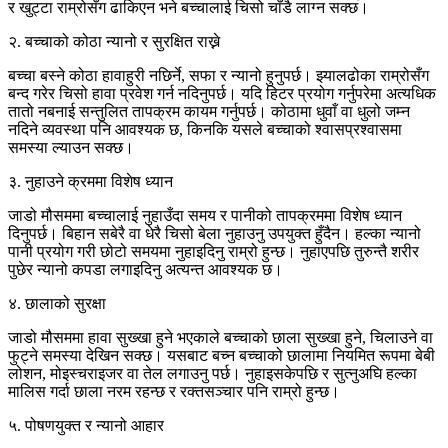
र खुट्टा राम्रोसँग ढाकिएन भने बच्चालाई चिसो चाँडै लाग्न सक्छ।
२. बच्चाको कोठा न्यानो र सुरक्षित राख्ने
बच्चा बस्ने कोठा हावाहुरी नछिर्ने, सफा र न्यानो हुनुपर्छ। झ्यालढोका राम्रोसँग
बन्द गरेर चिसो हावा प्रवेश गर्न नदिनुपर्छ। यदि हिटर प्रयोग गर्नुपरेमा अत्यधिक
तातो नबनाई सन्तुलित तापक्रम कायम गर्नुपर्छ। कोठामा धुवाँ वा धुलो जम्न
नदिने व्यवस्था पनि आवश्यक छ, किनकि यसले बच्चाको श्वासप्रश्वासमा
समस्या ल्याउन सक्छ।
३. नुहाउने क्रममा विशेष ध्यान
जाडो मौसममा बच्चालाई नुहाउँदा समय र पानीको तापक्रममा विशेष ध्यान
दिनुपर्छ। बिहान सबेरै वा धेरै चिसो बेला नुहाउनु उपयुक्त हुँदैन। हल्का न्यानो
पानी प्रयोग गरी छोटो समयमा नुहाइदिनु राम्रो हुन्छ। नुहाएपछि तुरुन्तै शरीर
पुछेर न्यानो कपडा लगाइदिनु अत्यन्त आवश्यक छ।
४. छालाको सुरक्षा
जाडो मौसममा हावा सुख्खा हुने भएकाले बच्चाको छाला सुख्खा हुने, चिलाउने वा
फुट्ने समस्या देखिन सक्छ। यसबाट बच्न बच्चाको छालामा नियमित रूपमा बेबी
लोशन, मोइस्चराइजर वा तेल लगाउनु पर्छ। नुहाइसकेपछि र सुत्नुअघि हल्का
मालिस गर्दा छाला नरम रहन्छ र रक्तसञ्चार पनि राम्रो हुन्छ।
५. पोषणयुक्त र न्यानो आहार