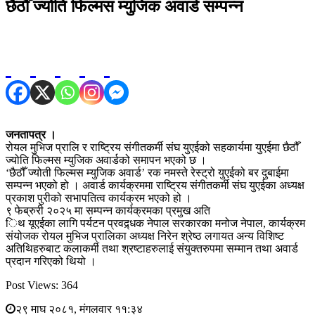
छैठौँ ज्योति फिल्मस म्युजिक अवार्ड सम्पन्न
जनतापत्र ।
रोयल मुभिज प्रालि र राष्ट्रिय संगीतकर्मी संघ युएईको सहकार्यमा युएईमा छैठौँ
ज्योति फिल्मस म्युजिक अवार्डको समापन भएको छ ।
‘छैठौँ ज्योती फिल्मस म्युजिक अवार्ड’ रक नमस्ते रेस्ट्रो युएईको बर दुबाईमा
सम्पन्न भएको हो । अवार्ड कार्यक्रममा राष्ट्रिय संगीतकर्मी संघ युएईका अध्यक्ष
प्रकाश पुरीको सभापतित्व कार्यक्रम भएको हो ।
९ फेब्रुरी २०२५ मा सम्पन्न कार्यक्रमका प्रमुख अति
िथ यूएईका लागि पर्यटन प्रवद्र्धक नेपाल सरकारका मनोज नेपाल, कार्यक्रम
संयोजक रोयल मुभिज प्रालिका अध्यक्ष निरेन श्रेष्ठ लगायत अन्य विशिष्ट
अतिथिहरुबाट कलाकर्मी तथा श्रष्टाहरुलाई संयुक्तरुपमा सम्मान तथा अवार्ड
प्रदान गरिएको थियो ।
Post Views:
364
२९ माघ २०८१, मंगलवार ११:३४