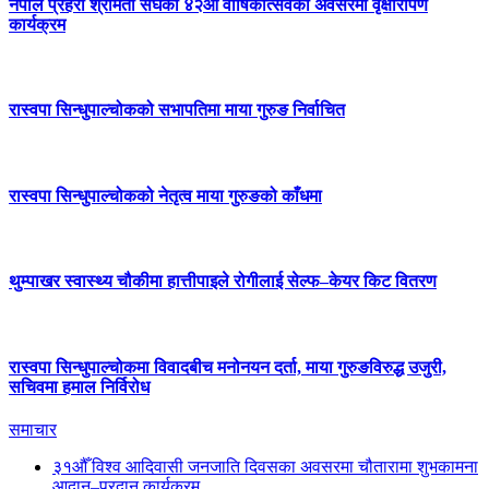
नेपाल प्रहरी श्रीमती संघको ४२औँ वार्षिकोत्सवको अवसरमा वृक्षारोपण
कार्यक्रम
रास्वपा सिन्धुपाल्चोकको सभापतिमा माया गुरुङ निर्वाचित
रास्वपा सिन्धुपाल्चोकको नेतृत्व माया गुरुङको काँधमा
थुम्पाखर स्वास्थ्य चौकीमा हात्तीपाइले रोगीलाई सेल्फ–केयर किट वितरण
रास्वपा सिन्धुपाल्चोकमा विवादबीच मनोनयन दर्ता, माया गुरुङविरुद्ध उजुरी,
सचिवमा हमाल निर्विरोध
समाचार
३१औँ विश्व आदिवासी जनजाति दिवसका अवसरमा चौतारामा शुभकामना
आदान–प्रदान कार्यक्रम