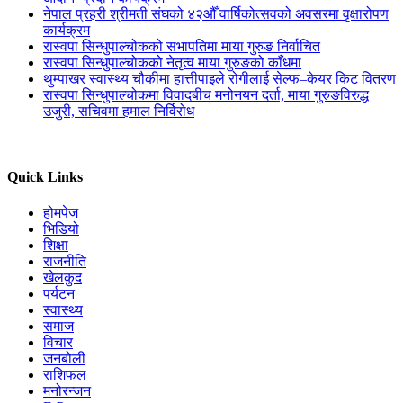
नेपाल प्रहरी श्रीमती संघको ४२औँ वार्षिकोत्सवको अवसरमा वृक्षारोपण
कार्यक्रम
रास्वपा सिन्धुपाल्चोकको सभापतिमा माया गुरुङ निर्वाचित
रास्वपा सिन्धुपाल्चोकको नेतृत्व माया गुरुङको काँधमा
थुम्पाखर स्वास्थ्य चौकीमा हात्तीपाइले रोगीलाई सेल्फ–केयर किट वितरण
रास्वपा सिन्धुपाल्चोकमा विवादबीच मनोनयन दर्ता, माया गुरुङविरुद्ध
उजुरी, सचिवमा हमाल निर्विरोध
Quick Links
होमपेज
भिडियो
शिक्षा
राजनीति
खेलकुद
पर्यटन
स्वास्थ्य
समाज
विचार
जनबोली
राशिफल
मनोरन्जन