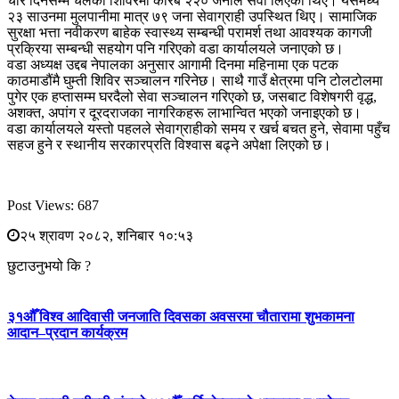
चार दिनसम्म चलेको शिविरमा करिब २२० जनाले सेवा लिएका थिए। यसमध्ये
२३ साउनमा मुलपानीमा मात्र ७९ जना सेवाग्राही उपस्थित थिए। सामाजिक
सुरक्षा भत्ता नवीकरण बाहेक स्वास्थ्य सम्बन्धी परामर्श तथा आवश्यक कागजी
प्रक्रिया सम्बन्धी सहयोग पनि गरिएको वडा कार्यालयले जनाएको छ।
वडा अध्यक्ष उद्दब नेपालका अनुसार आगामी दिनमा महिनामा एक पटक
काठमाडौंमै घुम्ती शिविर सञ्चालन गरिनेछ। साथै गाउँ क्षेत्रमा पनि टोलटोलमा
पुगेर एक हप्तासम्म घरदैलो सेवा सञ्चालन गरिएको छ, जसबाट विशेषगरी वृद्ध,
अशक्त, अपांग र दूरदराजका नागरिकहरू लाभान्वित भएको जनाइएको छ।
वडा कार्यालयले यस्तो पहलले सेवाग्राहीको समय र खर्च बचत हुने, सेवामा पहुँच
सहज हुने र स्थानीय सरकारप्रति विश्वास बढ्ने अपेक्षा लिएको छ।
Post Views:
687
२५ श्रावण २०८२, शनिबार १०:५३
छुटाउनुभयो कि ?
३१औँ विश्व आदिवासी जनजाति दिवसका अवसरमा चौतारामा शुभकामना
आदान–प्रदान कार्यक्रम