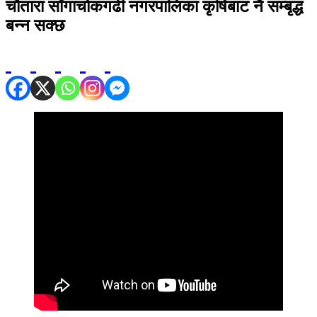
चौतारा साँगाचोकगढी नगरपालिका कृषिबाट नै सम्बृद्ध
बन्न सक्छ