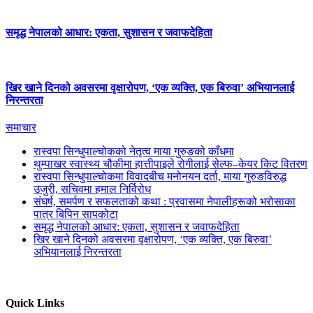
समृद्ध नेपालको आधार: एकता, सुशासन र जवाफदेहिता
खिर खाने दिनको अवसरमा वृक्षारोपण, ‘एक व्यक्ति, एक बिरुवा’ अभियानलाई
निरन्तरता
समाचार
रास्वपा सिन्धुपाल्चोकको नेतृत्व माया गुरुङको काँधमा
थुम्पाखर स्वास्थ्य चौकीमा हात्तीपाइले रोगीलाई सेल्फ–केयर किट वितरण
रास्वपा सिन्धुपाल्चोकमा विवादबीच मनोनयन दर्ता, माया गुरुङविरुद्ध
उजुरी, सचिवमा हमाल निर्विरोध
संघर्ष, समर्पण र सफलताको कथा : प्रवासमा नेपालीहरूको भरोसाका
पात्र बिपिन सापकोटा
समृद्ध नेपालको आधार: एकता, सुशासन र जवाफदेहिता
खिर खाने दिनको अवसरमा वृक्षारोपण, ‘एक व्यक्ति, एक बिरुवा’
अभियानलाई निरन्तरता
Quick Links