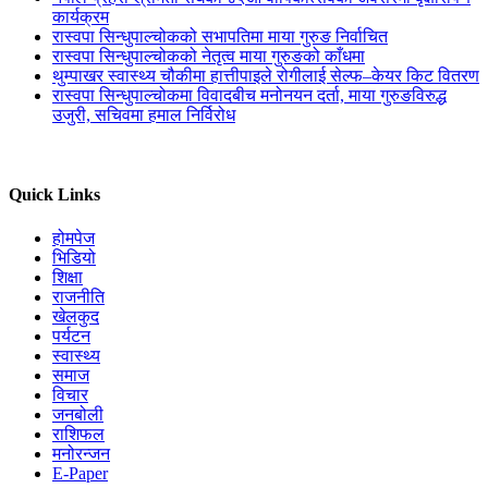
कार्यक्रम
रास्वपा सिन्धुपाल्चोकको सभापतिमा माया गुरुङ निर्वाचित
रास्वपा सिन्धुपाल्चोकको नेतृत्व माया गुरुङको काँधमा
थुम्पाखर स्वास्थ्य चौकीमा हात्तीपाइले रोगीलाई सेल्फ–केयर किट वितरण
रास्वपा सिन्धुपाल्चोकमा विवादबीच मनोनयन दर्ता, माया गुरुङविरुद्ध
उजुरी, सचिवमा हमाल निर्विरोध
Quick Links
होमपेज
भिडियो
शिक्षा
राजनीति
खेलकुद
पर्यटन
स्वास्थ्य
समाज
विचार
जनबोली
राशिफल
मनोरन्जन
E-Paper