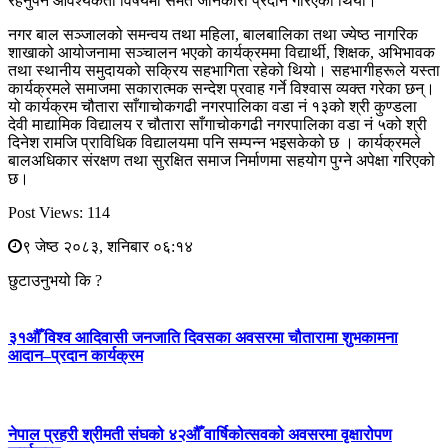
रहनुपर्ने आवश्यकता विषयमा समेत जानकारी प्रदान गरिएको थियो।
नगर बाल सञ्जालको समन्वय तथा महिला, बालबालिका तथा ज्येष्ठ नागरिक
शाखाको आयोजनामा सञ्चालन भएको कार्यक्रममा विद्यार्थी, शिक्षक, अभिभावक
तथा स्थानीय समुदायको सक्रिय सहभागिता रहेको थियो। सहभागीहरूले यस्ता
कार्यक्रमले समाजमा सकारात्मक सन्देश प्रवाह गर्ने विश्वास व्यक्त गरेका छन्।
यो कार्यक्रम चौतारा साँगाचोकगढी नगरपालिका वडा नं १३को श्री कुण्डला
देवी माद्यामिक विद्यालय र चौतारा साँगाचोकगढी नगरपालिका वडा नं ५को श्री
दिनेश रामजि प्राविधिक विद्यालयमा पनि सम्पन्न भइसकेको छ । कार्यक्रमले
बालअधिकार संरक्षण तथा सुरक्षित समाज निर्माणमा सहयोग पुग्ने अपेक्षा गरिएको
छ।
Post Views:
114
९ जेष्ठ २०८३, शनिबार ०६:१४
छुटाउनुभयो कि ?
३१औँ विश्व आदिवासी जनजाति दिवसका अवसरमा चौतारामा शुभकामना
आदान–प्रदान कार्यक्रम
नेपाल प्रहरी श्रीमती संघको ४२औँ वार्षिकोत्सवको अवसरमा वृक्षारोपण