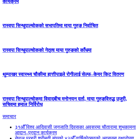
कार्यक्रम
रास्वपा सिन्धुपाल्चोकको सभापतिमा माया गुरुङ निर्वाचित
रास्वपा सिन्धुपाल्चोकको नेतृत्व माया गुरुङको काँधमा
थुम्पाखर स्वास्थ्य चौकीमा हात्तीपाइले रोगीलाई सेल्फ–केयर किट वितरण
रास्वपा सिन्धुपाल्चोकमा विवादबीच मनोनयन दर्ता, माया गुरुङविरुद्ध उजुरी,
सचिवमा हमाल निर्विरोध
समाचार
३१औँ विश्व आदिवासी जनजाति दिवसका अवसरमा चौतारामा शुभकामना
आदान–प्रदान कार्यक्रम
नेपाल प्रहरी श्रीमती संघको ४२औँ वार्षिकोत्सवको अवसरमा वृक्षारोपण