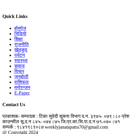
Quick Links
होमपेज
भिडियो
शिक्षा
राजनीति
खेलकुद
पर्यटन
स्वास्थ्य
समाज
विचार
जनबोली
राशिफल
मनोरन्जन
E-Paper
Contact Us
प्रकाशक- सम्पादक : टिका सुवेदी
सूचना विभाग द.न. ३९७५- ०७९।८०
प्रेश
काउन्सील सू.द.न ८४५- ०७४।७५
जि.प्र.का.सि.पा.द.न ७१-०७०।७१
सम्पर्क : ९८४१९८९०८७
weeklyjanatapatra70@gmail.com
@ Copyright 2024
jantapatra.com